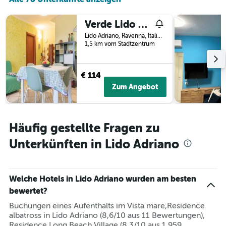
X-
Achse,
Verde Lido Adriano Vista Mare
die
die
Lido Adriano, Ravenna, Italien
Wochentage
1,5 km vom Stadtzentrum
anzeigt.
Das
Diagramm
€ 114
hat
Zum Angebot
1
Y-
Achse,
die
Häufig gestellte Fragen zu
den
durchschnittlichen
Unterkünften in Lido Adriano
Zimmerpreis
anzeigt.
Welche Hotels in Lido Adriano wurden am besten
bewertet?
Buchungen eines Aufenthalts im Vista mare,Residence
albatross in Lido Adriano (8,6/10 aus 11 Bewertungen),
Residence Long Beach Village (8,3/10 aus 1 959