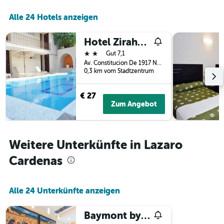
der
Alle 24 Hotels anzeigen
Tage
vor
dem
Hotel Zirahuen
Aufenthalt
2 Sterne
Gut 7,1
anzeigt
Av. Constitucion De 1917 No. 167, Lazaro Cardenas, Michoacán, Mexiko
Das
0,3 km vom Stadtzentrum
Diagramm
hat
1
€ 27
Y-
Zum Angebot
Achse,
die
den
durchschnittlichen
Weitere Unterkünfte in Lazaro
Zimmerpreis
Cardenas
anzeigt
Alle 24 Unterkünfte anzeigen
Baymont by Wyndham Lazaro Cardenas