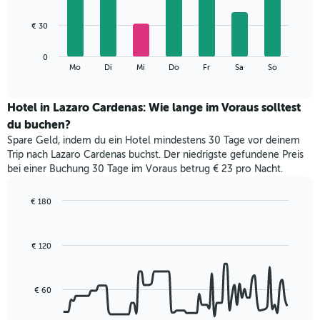
X-
7
Achse,
bars.
€ 30
die
die
Das
Monate
0
folgende
End
anzeigt.
Mo
Di
Mi
Do
Fr
Sa
So
of
Diagramm
Das
interactive
zeigt
chart
Diagramm
den
Hotel in Lazaro Cardenas: Wie lange im Voraus solltest
hat
durchschnittlichen
1
du buchen?
Preis
Y-
Spare Geld, indem du ein Hotel mindestens 30 Tage vor deinem
eines
Achse,
Trip nach Lazaro Cardenas buchst. Der niedrigste gefundene Preis
Zimmers
die
bei einer Buchung 30 Tage im Voraus betrug € 23 pro Nacht.
für
den
den
durchschnittlichen
jeweiligen
€ 180
Zimmerpreis
Wochentag.
Line
Chart
anzeigt.
Das
graphic.
chart
with
Diagramm
€ 120
90
hat
data
1
points.
X-
€ 60
Achse,
Das
die
folgende