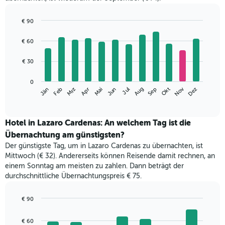
€ 90
Bar
Chart
graphic.
chart
€ 60
with
12
€ 30
bars.
Das
0
Nov
Mrz
Jun
Sep
Dez
Jän
Apr
Jul
Okt
Feb
Mai
Aug
folgende
End
of
Diagramm
interactive
zeigt
chart
den
Hotel in Lazaro Cardenas: An welchem Tag ist die
durchschnittlichen
Übernachtung am günstigsten?
Zimmerpreis
Der günstigste Tag, um in Lazaro Cardenas zu übernachten, ist
im
Mittwoch (€ 32). Andererseits können Reisende damit rechnen, an
jeweiligen
einem Sonntag am meisten zu zahlen. Dann beträgt der
Monat
durchschnittliche Übernachtungspreis € 75.
an.
Das
Diagramm
€ 90
hat
Bar
Chart
1
graphic.
chart
€ 60
with