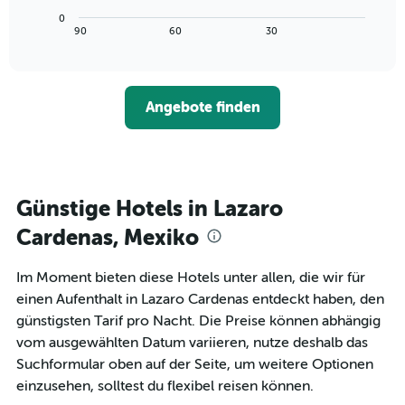
die
Diagramm
Wochentage
0
zeigt,
End
90
60
30
anzeigt.
of
wie
interactive
Das
sich
chart
Diagramm
der
hat
Preis
1
Angebote finden
für
Y-
ein
Achse,
Zimmer
die
ändert,
den
je
durchschnittlichen
näher
Günstige Hotels in Lazaro
Zimmerpreis
das
anzeigt.
Aufenthaltsdatum
Cardenas, Mexiko
rückt.
Das
Im Moment bieten diese Hotels unter allen, die wir für
Diagramm
einen Aufenthalt in Lazaro Cardenas entdeckt haben, den
hat
1
günstigsten Tarif pro Nacht. Die Preise können abhängig
X-
vom ausgewählten Datum variieren, nutze deshalb das
Achse,
Suchformular oben auf der Seite, um weitere Optionen
die
einzusehen, solltest du flexibel reisen können.
die
Anzahl