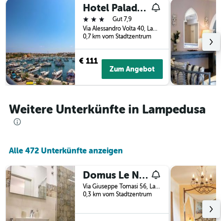
letzten
Hotel Paladini di Francia
Tage
3
vor
3 Sterne
Gut 7,9
Tagen
dem
Via Alessandro Volta 40, Lampedusa, Sizilien, Italien
anzeigt.
Aufenthalt
0,7 km vom Stadtzentrum
anzeigt
Das
€ 111
Diagramm
Zum Angebot
hat
1
Y-
Achse,
Weitere Unterkünfte in Lampedusa
die
den
durchschnittlichen
Zimmerpreis
anzeigt
Alle 472 Unterkünfte anzeigen
Domus Le Nereidi
Via Giuseppe Tomasi 56, Lampedusa, Sizilien, Italien
0,3 km vom Stadtzentrum