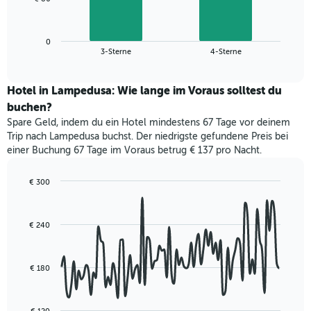
die
folgende
Wochentage
Diagramm
anzeigt.
zeigt
Das
0
den
End
3-Sterne
4-Sterne
Diagramm
of
durchschnittlichen
hat
interactive
Zimmerpreis,
chart
1
der
Hotel in Lampedusa: Wie lange im Voraus solltest du
Y-
für
buchen?
Achse,
heute
die
Spare Geld, indem du ein Hotel mindestens 67 Tage vor deinem
Nacht
den
Trip nach Lampedusa buchst. Der niedrigste gefundene Preis bei
in
durchschnittlichen
einer Buchung 67 Tage im Voraus betrug € 137 pro Nacht.
den
Zimmerpreis
letzten
anzeigt.
3
€ 300
Tagen
Line
Chart
graphic.
chart
gefunden
with
wurde,
€ 240
90
aggregiert
data
nach
points.
Sternebewertung.
€ 180
Das
Das
Diagramm
folgende
hat
Diagramm