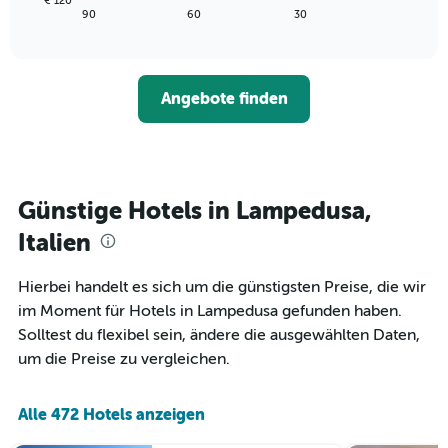
€ 120
1
zeigt,
End
90
60
30
X-
of
wie
interactive
Achse,
sich
chart
die
der
die
Preis
Angebote finden
Hotelkategorien
für
nach
ein
Sternen
Zimmer
anzeigt
ändert,
Das
je
Diagramm
näher
Günstige Hotels in Lampedusa,
hat
das
1
Aufenthaltsdatum
Italien
Y-
rückt.
Achse,
Das
Hierbei handelt es sich um die günstigsten Preise, die wir
die
Diagramm
den
im Moment für Hotels in Lampedusa gefunden haben.
hat
durchschnittlichen
1
Solltest du flexibel sein, ändere die ausgewählten Daten,
Zimmerpreis
X-
um die Preise zu vergleichen.
für
Achse,
heute
die
Nacht
die
Alle 472 Hotels anzeigen
in
Anzahl
den
der