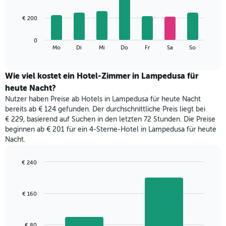
X-
7
Achse,
bars.
€ 200
die
die
Das
Monate
0
folgende
End
anzeigt.
Mo
Di
Mi
Do
Fr
Sa
So
of
Diagramm
Das
interactive
zeigt
chart
Diagramm
den
Wie viel kostet ein Hotel-Zimmer in Lampedusa für
hat
durchschnittlichen
1
heute Nacht?
Preis
Y-
Nutzer haben Preise ab Hotels in Lampedusa für heute Nacht
eines
Achse,
bereits ab € 124 gefunden. Der durchschnittliche Preis liegt bei
Zimmers
die
€ 229, basierend auf Suchen in den letzten 72 Stunden. Die Preise
für
den
beginnen ab € 201 für ein 4-Sterne-Hotel in Lampedusa für heute
den
durchschnittlichen
Nacht.
jeweiligen
Zimmerpreis
Wochentag.
anzeigt.
Das
€ 240
Diagramm
Bar
Chart
hat
graphic.
chart
with
1
€ 160
2
X-
bars.
Achse,
die
Das
€ 80