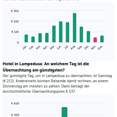
€ 360
Bar
Chart
graphic.
chart
€ 240
with
12
€ 120
bars.
Das
0
Nov
Jän
Apr
Jul
Okt
Mrz
Jun
Sep
Dez
Feb
Mai
Aug
folgende
End
of
Diagramm
interactive
zeigt
chart
den
Hotel in Lampedusa: An welchem Tag ist die
durchschnittlichen
Übernachtung am günstigsten?
Zimmerpreis
Der günstigste Tag, um in Lampedusa zu übernachten, ist Samstag
im
(€ 213). Andererseits können Reisende damit rechnen, an einem
jeweiligen
Donnerstag am meisten zu zahlen. Dann beträgt der
Monat
durchschnittliche Übernachtungspreis € 537.
an.
Das
Diagramm
€ 600
hat
Bar
Chart
1
graphic.
chart
€ 400
with