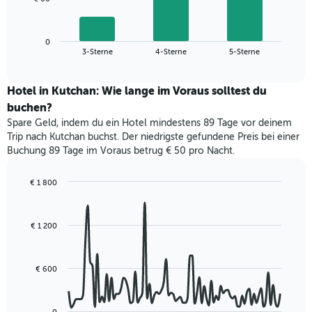
1
folgende
X-
Diagramm
Achse,
zeigt
die
0
den
End
3-Sterne
4-Sterne
5-Sterne
die
of
durchschnittlichen
interactive
Hotelkategorien
Zimmerpreis
chart
nach
für
Hotel in Kutchan: Wie lange im Voraus solltest du
Sternen
dieses
buchen?
anzeigt
Wochenende
Das
Spare Geld, indem du ein Hotel mindestens 89 Tage vor deinem
in
Diagramm
Trip nach Kutchan buchst. Der niedrigste gefundene Preis bei einer
den
hat
Buchung 89 Tage im Voraus betrug € 50 pro Nacht.
letzten
1
3
Y-
Tagen,
€ 1 800
Achse,
aggregiert
Line
Chart
die
graphic.
chart
nach
den
with
Sternebewertung.
€ 1 200
durchschnittlichen
90
Das
data
Zimmerpreis
Diagramm
points.
für
hat
heute
€ 600
1
Das
Nacht
X-
folgende
in
Achse,
Diagramm
den