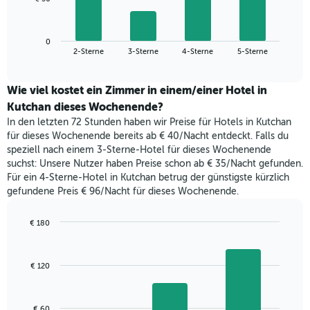
die
folgende
Wochentage
Diagramm
anzeigt.
zeigt
Das
0
den
End
2-Sterne
3-Sterne
4-Sterne
5-Sterne
Diagramm
of
durchschnittlichen
hat
interactive
Zimmerpreis,
chart
1
der
Wie viel kostet ein Zimmer in einem/einer Hotel in
Y-
für
Kutchan dieses Wochenende?
Achse,
heute
die
In den letzten 72 Stunden haben wir Preise für Hotels in Kutchan
Nacht
den
für dieses Wochenende bereits ab € 40/Nacht entdeckt. Falls du
in
durchschnittlichen
speziell nach einem 3-Sterne-Hotel für dieses Wochenende
den
Zimmerpreis
suchst: Unsere Nutzer haben Preise schon ab € 35/Nacht gefunden.
letzten
anzeigt.
Für ein 4-Sterne-Hotel in Kutchan betrug der günstigste kürzlich
3
gefundene Preis € 96/Nacht für dieses Wochenende.
Tagen
gefunden
wurde,
€ 180
aggregiert
Bar
Chart
nach
graphic.
chart
with
Sternebewertung.
€ 120
3
Das
bars.
Diagramm
hat
Das
€ 60