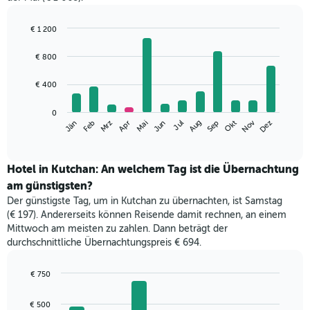
€ 1 200
Bar
Chart
graphic.
chart
€ 800
with
12
€ 400
bars.
Das
0
Nov
Mrz
Jun
Sep
Dez
Jän
Apr
Jul
Okt
Feb
Mai
Aug
folgende
End
of
Diagramm
interactive
zeigt
chart
den
Hotel in Kutchan: An welchem Tag ist die Übernachtung
durchschnittlichen
am günstigsten?
Zimmerpreis
Der günstigste Tag, um in Kutchan zu übernachten, ist Samstag
im
(€ 197). Andererseits können Reisende damit rechnen, an einem
jeweiligen
Mittwoch am meisten zu zahlen. Dann beträgt der
Monat
durchschnittliche Übernachtungspreis € 694.
an.
Das
Diagramm
€ 750
hat
Bar
Chart
1
graphic.
chart
€ 500
with