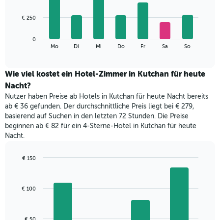
X-
7
Achse,
bars.
€ 250
die
die
Das
Monate
0
folgende
End
anzeigt.
Mo
Di
Mi
Do
Fr
Sa
So
of
Diagramm
Das
interactive
zeigt
chart
Diagramm
den
Wie viel kostet ein Hotel-Zimmer in Kutchan für heute
hat
durchschnittlichen
1
Nacht?
Preis
Y-
Nutzer haben Preise ab Hotels in Kutchan für heute Nacht bereits
eines
Achse,
ab € 36 gefunden. Der durchschnittliche Preis liegt bei € 279,
Zimmers
die
basierend auf Suchen in den letzten 72 Stunden. Die Preise
für
den
beginnen ab € 82 für ein 4-Sterne-Hotel in Kutchan für heute
den
durchschnittlichen
Nacht.
jeweiligen
Zimmerpreis
Wochentag.
anzeigt.
Das
€ 150
Diagramm
Bar
Chart
hat
graphic.
chart
with
1
€ 100
4
X-
bars.
Achse,
die
Das
€ 50