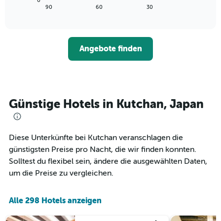
0
die
zeigt,
letzten
End
90
60
30
die
of
wie
3
interactive
Hotelkategorien
sich
Tagen
chart
nach
der
anzeigt.
Sternen
Preis
Angebote finden
anzeigt
für
Das
ein
Diagramm
Zimmer
hat
ändert,
1
je
Y-
näher
Günstige Hotels in Kutchan, Japan
Achse,
das
die
Aufenthaltsdatum
den
rückt.
durchschnittlichen
Das
Diese Unterkünfte bei Kutchan veranschlagen die
Zimmerpreis
Diagramm
günstigsten Preise pro Nacht, die wir finden konnten.
an
hat
Solltest du flexibel sein, ändere die ausgewählten Daten,
diesem
1
Wochenende
um die Preise zu vergleichen.
X-
anzeigt,
Achse,
der
die
in
Alle 298 Hotels anzeigen
die
den
Anzahl
letzten
der