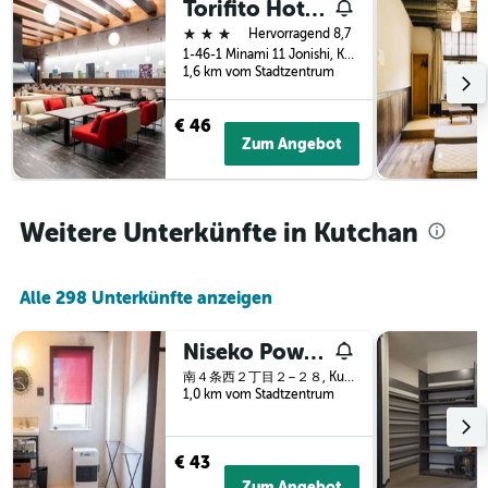
Torifito Hotel and Pod Niseko
3
Tage
3 Sterne
Tagen
Hervorragend 8,7
vor
gefunden
1-46-1 Minami 11 Jonishi, Kutchan, Japan
dem
1,6 km vom Stadtzentrum
wurde.
Aufenthalt
anzeigt
Das
€ 46
Diagramm
Zum Angebot
hat
1
Y-
Achse,
Weitere Unterkünfte in Kutchan
die
den
durchschnittlichen
Alle 298 Unterkünfte anzeigen
Zimmerpreis
anzeigt
Niseko Powder Chalet
南４条西２丁目２−２８, Kutchan, Japan
1,0 km vom Stadtzentrum
€ 43
Zum Angebot