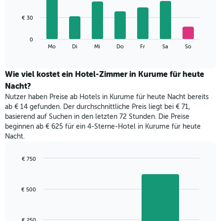
X-
7
Achse,
bars.
€ 30
die
die
Das
Monate
0
folgende
End
anzeigt.
Mo
Di
Mi
Do
Fr
Sa
So
of
Diagramm
Das
interactive
zeigt
chart
Diagramm
den
Wie viel kostet ein Hotel-Zimmer in Kurume für heute
hat
durchschnittlichen
1
Nacht?
Preis
Y-
Nutzer haben Preise ab Hotels in Kurume für heute Nacht bereits
eines
Achse,
ab € 14 gefunden. Der durchschnittliche Preis liegt bei € 71,
Zimmers
die
basierend auf Suchen in den letzten 72 Stunden. Die Preise
für
den
beginnen ab € 625 für ein 4-Sterne-Hotel in Kurume für heute
den
durchschnittlichen
Nacht.
jeweiligen
Zimmerpreis
Wochentag.
anzeigt.
Das
€ 750
Diagramm
Bar
Chart
hat
graphic.
chart
with
1
€ 500
2
X-
bars.
Achse,
die
Das
€ 250