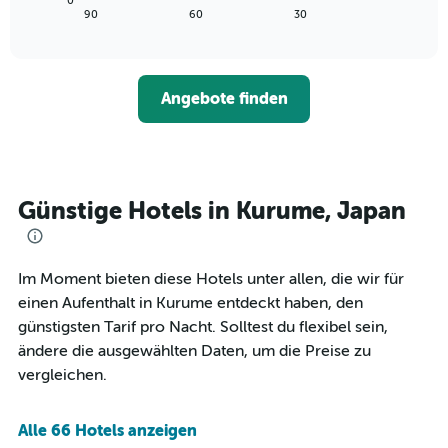
0
die
zeigt,
letzten
End
90
60
30
die
of
wie
3
interactive
Hotelkategorien
sich
Tagen
chart
nach
der
anzeigt.
Sternen
Preis
Angebote finden
anzeigt
für
Das
ein
Diagramm
Zimmer
hat
ändert,
1
je
Y-
näher
Günstige Hotels in Kurume, Japan
Achse,
das
die
Aufenthaltsdatum
den
rückt.
durchschnittlichen
Das
Im Moment bieten diese Hotels unter allen, die wir für
Zimmerpreis
Diagramm
einen Aufenthalt in Kurume entdeckt haben, den
an
hat
günstigsten Tarif pro Nacht. Solltest du flexibel sein,
diesem
1
Wochenende
ändere die ausgewählten Daten, um die Preise zu
X-
anzeigt,
Achse,
vergleichen.
der
die
in
die
den
Anzahl
Alle 66 Hotels anzeigen
letzten
der