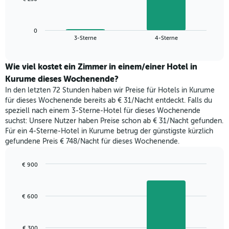
die
folgende
Wochentage
Diagramm
anzeigt.
zeigt
Das
0
den
End
3-Sterne
4-Sterne
Diagramm
of
durchschnittlichen
hat
interactive
Zimmerpreis,
chart
1
der
Wie viel kostet ein Zimmer in einem/einer Hotel in
Y-
für
Kurume dieses Wochenende?
Achse,
heute
die
In den letzten 72 Stunden haben wir Preise für Hotels in Kurume
Nacht
den
für dieses Wochenende bereits ab € 31/Nacht entdeckt. Falls du
in
durchschnittlichen
speziell nach einem 3-Sterne-Hotel für dieses Wochenende
den
Zimmerpreis
suchst: Unsere Nutzer haben Preise schon ab € 31/Nacht gefunden.
letzten
anzeigt.
Für ein 4-Sterne-Hotel in Kurume betrug der günstigste kürzlich
3
gefundene Preis € 748/Nacht für dieses Wochenende.
Tagen
gefunden
wurde,
€ 900
aggregiert
Bar
Chart
nach
graphic.
chart
with
Sternebewertung.
€ 600
2
Das
bars.
Diagramm
hat
Das
€ 300