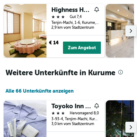
3
Tage
Highness Hotel Kurume
Tagen
vor
gefunden
3 Sterne
dem
Gut 7,4
wurde.
Aufenthalt
Tenjin-Machi, 1-6, Kurume, Japan
2,9 km vom Stadtzentrum
anzeigt
Das
Diagramm
€ 14
hat
Zum Angebot
1
Y-
Achse,
die
Weitere Unterkünfte in Kurume
den
durchschnittlichen
Zimmerpreis
Alle 66 Unterkünfte anzeigen
anzeigt
Toyoko Inn Nishitetsu Kurume eki Higashi guchi
3 Sterne
Hervorragend 8,0
3-93-4, Tenjim-Machi, Kurume, Japan
3,0 km vom Stadtzentrum