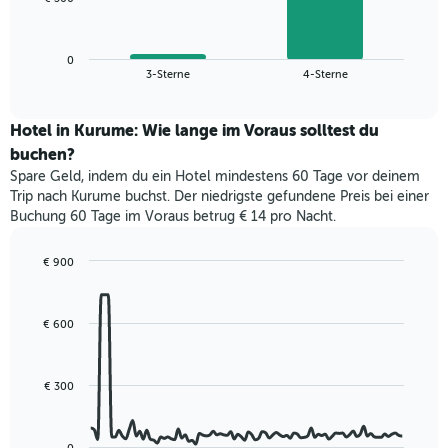
1
folgende
X-
Diagramm
Achse,
zeigt
die
0
den
End
3-Sterne
4-Sterne
die
of
durchschnittlichen
interactive
Hotelkategorien
Zimmerpreis
chart
nach
für
Hotel in Kurume: Wie lange im Voraus solltest du
Sternen
dieses
buchen?
anzeigt
Wochenende
Das
Spare Geld, indem du ein Hotel mindestens 60 Tage vor deinem
in
Diagramm
Trip nach Kurume buchst. Der niedrigste gefundene Preis bei einer
den
hat
Buchung 60 Tage im Voraus betrug € 14 pro Nacht.
letzten
1
3
Y-
Tagen,
€ 900
Achse,
aggregiert
Line
Chart
die
graphic.
chart
nach
den
with
Sternebewertung.
€ 600
durchschnittlichen
90
Das
data
Zimmerpreis
Diagramm
points.
für
hat
heute
€ 300
1
Das
Nacht
X-
folgende
in
Achse,
Diagramm
den