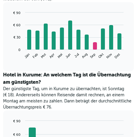
€ 90
Bar
Chart
graphic.
chart
€ 60
with
12
€ 30
bars.
Das
0
Nov
Mrz
Jun
Sep
Dez
Jän
Apr
Jul
Okt
Feb
Mai
Aug
folgende
End
of
Diagramm
interactive
zeigt
chart
den
Hotel in Kurume: An welchem Tag ist die Übernachtung
durchschnittlichen
am günstigsten?
Zimmerpreis
Der günstigste Tag, um in Kurume zu übernachten, ist Sonntag
im
(€ 18). Andererseits können Reisende damit rechnen, an einem
jeweiligen
Montag am meisten zu zahlen. Dann beträgt der durchschnittliche
Monat
Übernachtungspreis € 76.
an.
Das
Diagramm
€ 90
hat
Bar
Chart
1
graphic.
chart
€ 60
with