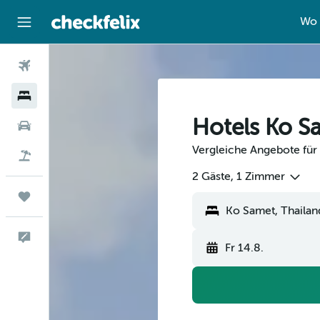
Wo 
Flüge
Hotels
Hotels Ko S
Mietwagen
Vergleiche Angebote für
Flug+Hotel
2 Gäste, 1 Zimmer
Trips
Feedback
Fr 14.8.