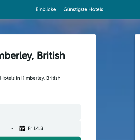
Einblicke
Günstigste Hotels
mberley, British
otels in Kimberley, British
-
Fr 14.8.