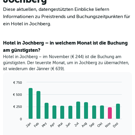
Diese aktuellen, datengestützten Einblicke liefern
Informationen zu Preistrends und Buchungszeitpunkten für
ein Hotel in Jochberg.
Hotel in Jochberg – in welchem Monat ist die Buchung
am günstigsten?
Hotel in Jochberg – im November (€ 244) ist die Buchung am
günstigsten. Der teuerste Monat, um in Jochberg zu übernachten,
ist wiederum der Jänner (€ 639).
€ 750
Bar
Chart
graphic.
chart
€ 500
with
12
€ 250
bars.
Das
0
Nov
Mrz
Jun
Sep
Dez
Jän
Apr
Jul
Okt
Feb
Mai
Aug
folgende
End
of
Diagramm
interactive