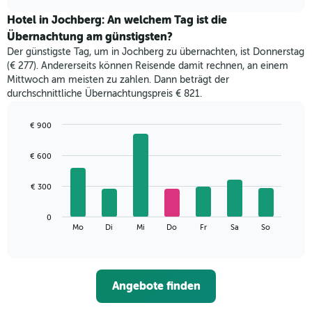
zeigt
chart
den
Hotel in Jochberg: An welchem Tag ist die
durchschnittlichen
Übernachtung am günstigsten?
Zimmerpreis
Der günstigste Tag, um in Jochberg zu übernachten, ist Donnerstag
im
(€ 277). Andererseits können Reisende damit rechnen, an einem
jeweiligen
Mittwoch am meisten zu zahlen. Dann beträgt der
Monat
durchschnittliche Übernachtungspreis € 821.
an.
Das
Diagramm
€ 900
hat
Bar
Chart
1
graphic.
chart
€ 600
with
X-
7
Achse,
bars.
€ 300
die
die
Das
Monate
0
folgende
End
anzeigt.
Mo
Di
Mi
Do
Fr
Sa
So
of
Diagramm
Das
interactive
zeigt
chart
Diagramm
den
hat
durchschnittlichen
1
Angebote finden
Preis
Y-
eines
Achse,