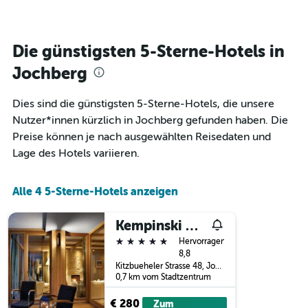
Zimmers
die
für
den
den
durchschnittlichen
jeweiligen
Die günstigsten 5-Sterne-Hotels in
Zimmerpreis
Wochentag.
anzeigt.
Das
Jochberg
Diagramm
hat
Dies sind die günstigsten 5-Sterne-Hotels, die unsere
1
Nutzer*innen kürzlich in Jochberg gefunden haben. Die
X-
Achse,
Preise können je nach ausgewählten Reisedaten und
die
Lage des Hotels variieren.
die
Wochentage
anzeigt.
Alle 4 5-Sterne-Hotels anzeigen
Das
Diagramm
Kempinski Hotel Das Tirol
hat
1
5 Sterne
Hervorragend
Y-
8,8
Achse,
Kitzbueheler Strasse 48, Jochberg, Tirol, Österreich
0,7 km vom Stadtzentrum
die
den
€ 280
Zum
durchschnittlichen