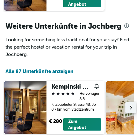
Zimmerpreis
Angebot
anzeigt.
Weitere Unterkünfte in Jochberg
Looking for something less traditional for your stay? Find
the perfect hostel or vacation rental for your trip in
Jochberg.
Alle 87 Unterkünfte anzeigen
Kempinski Hotel Das Tirol
5 Sterne
Hervorragend
8,8
Kitzbueheler Strasse 48, Jochberg, Tirol, Österreich
0,7 km vom Stadtzentrum
€ 280
Zum
Angebot