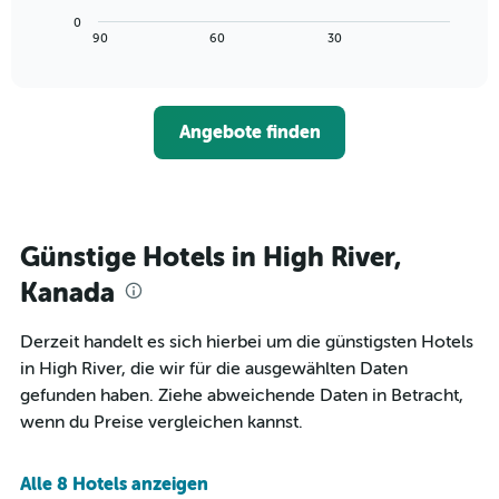
die
Diagramm
Wochentage
0
zeigt,
End
90
60
30
anzeigt.
of
wie
interactive
Das
sich
chart
Diagramm
der
hat
Preis
1
Angebote finden
für
Y-
ein
Achse,
Zimmer
die
ändert,
den
je
durchschnittlichen
näher
Günstige Hotels in High River,
Zimmerpreis
das
anzeigt.
Aufenthaltsdatum
Kanada
rückt.
Das
Derzeit handelt es sich hierbei um die günstigsten Hotels
Diagramm
in High River, die wir für die ausgewählten Daten
hat
1
gefunden haben. Ziehe abweichende Daten in Betracht,
X-
wenn du Preise vergleichen kannst.
Achse,
die
die
Alle 8 Hotels anzeigen
Anzahl