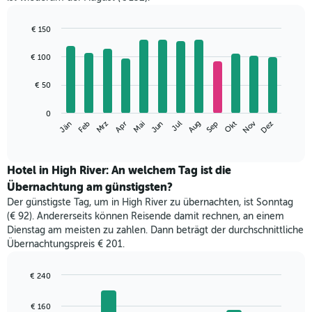
€ 150
Bar
Chart
graphic.
chart
€ 100
with
12
€ 50
bars.
Das
0
Nov
Mrz
Jun
Sep
Dez
Jän
Apr
Jul
Okt
Feb
Mai
Aug
folgende
End
of
Diagramm
interactive
zeigt
chart
den
Hotel in High River: An welchem Tag ist die
durchschnittlichen
Übernachtung am günstigsten?
Zimmerpreis
Der günstigste Tag, um in High River zu übernachten, ist Sonntag
im
(€ 92). Andererseits können Reisende damit rechnen, an einem
jeweiligen
Dienstag am meisten zu zahlen. Dann beträgt der durchschnittliche
Monat
Übernachtungspreis € 201.
an.
Das
Diagramm
€ 240
hat
Bar
Chart
1
graphic.
chart
€ 160
with