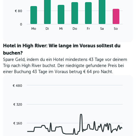
X-
7
Achse,
bars.
€ 80
die
die
Das
Monate
0
folgende
End
anzeigt.
Mo
Di
Mi
Do
Fr
Sa
So
of
Diagramm
Das
interactive
zeigt
chart
Diagramm
den
Hotel in High River: Wie lange im Voraus solltest du
hat
durchschnittlichen
1
buchen?
Preis
Y-
Spare Geld, indem du ein Hotel mindestens 43 Tage vor deinem
eines
Achse,
Trip nach High River buchst. Der niedrigste gefundene Preis bei
Zimmers
die
einer Buchung 43 Tage im Voraus betrug € 64 pro Nacht.
für
den
den
durchschnittlichen
jeweiligen
€ 480
Zimmerpreis
Wochentag.
Line
Chart
anzeigt.
Das
graphic.
chart
with
Diagramm
€ 320
90
hat
data
1
points.
X-
€ 160
Achse,
Das
die
folgende