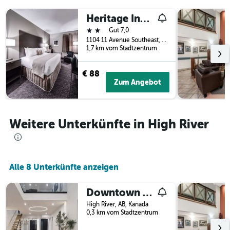
der
Heritage Inn Hotel And Convention Centre
Tage
vor
2 Sterne
Gut 7,0
dem
1104 11 Avenue Southeast, High River, AB, Kanada
Aufenthalt
1,7 km vom Stadtzentrum
anzeigt
Das
€ 88
Diagramm
Zum Angebot
hat
1
Y-
Achse,
Weitere Unterkünfte in High River
die
den
durchschnittlichen
Zimmerpreis
anzeigt
Alle 8 Unterkünfte anzeigen
Downtown Luxe Stay - High River
High River, AB, Kanada
0,3 km vom Stadtzentrum