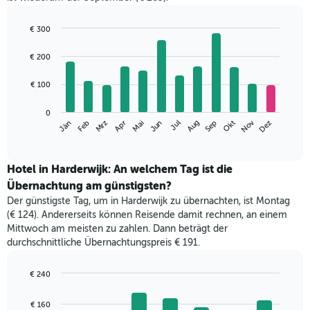
€ 300
Bar
Chart
graphic.
chart
€ 200
with
12
€ 100
bars.
Das
0
Nov
Mrz
Jun
Sep
Dez
Jän
Apr
Jul
Okt
Feb
Mai
Aug
folgende
End
of
Diagramm
interactive
zeigt
chart
den
Hotel in Harderwijk: An welchem Tag ist die
durchschnittlichen
Übernachtung am günstigsten?
Zimmerpreis
Der günstigste Tag, um in Harderwijk zu übernachten, ist Montag
im
(€ 124). Andererseits können Reisende damit rechnen, an einem
jeweiligen
Mittwoch am meisten zu zahlen. Dann beträgt der
Monat
durchschnittliche Übernachtungspreis € 191.
an.
Das
Diagramm
€ 240
hat
Bar
Chart
1
graphic.
chart
€ 160
with