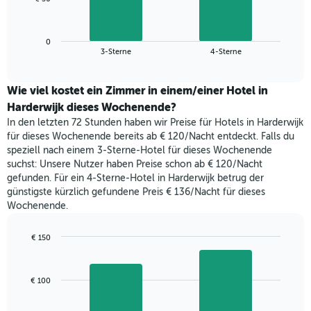
die
folgende
Wochentage
Diagramm
anzeigt.
zeigt
Das
0
den
End
3-Sterne
4-Sterne
Diagramm
of
durchschnittlichen
hat
interactive
Zimmerpreis,
chart
1
der
Wie viel kostet ein Zimmer in einem/einer Hotel in
Y-
für
Harderwijk dieses Wochenende?
Achse,
heute
die
In den letzten 72 Stunden haben wir Preise für Hotels in Harderwijk
Nacht
den
für dieses Wochenende bereits ab € 120/Nacht entdeckt. Falls du
in
durchschnittlichen
speziell nach einem 3-Sterne-Hotel für dieses Wochenende
den
Zimmerpreis
suchst: Unsere Nutzer haben Preise schon ab € 120/Nacht
letzten
anzeigt.
gefunden. Für ein 4-Sterne-Hotel in Harderwijk betrug der
3
günstigste kürzlich gefundene Preis € 136/Nacht für dieses
Tagen
Wochenende.
gefunden
wurde,
aggregiert
€ 150
nach
Bar
Chart
Sternebewertung.
graphic.
chart
with
Das
€ 100
2
Diagramm
bars.
hat