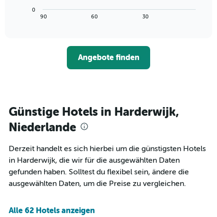
Achse,
Diagramm
letzten
0
die
zeigt,
3
End
90
60
30
die
of
wie
Tagen
interactive
Hotelkategorien
sich
anzeigt.
chart
nach
der
Sternen
Preis
Angebote finden
anzeigt
für
Das
ein
Diagramm
Zimmer
hat
ändert,
1
je
Y-
näher
Günstige Hotels in Harderwijk,
Achse,
das
die
Aufenthaltsdatum
Niederlande
den
rückt.
durchschnittlichen
Das
Derzeit handelt es sich hierbei um die günstigsten Hotels
Zimmerpreis
Diagramm
an
in Harderwijk, die wir für die ausgewählten Daten
hat
diesem
1
gefunden haben. Solltest du flexibel sein, ändere die
Wochenende
X-
ausgewählten Daten, um die Preise zu vergleichen.
anzeigt,
Achse,
der
die
in
die
Alle 62 Hotels anzeigen
den
Anzahl