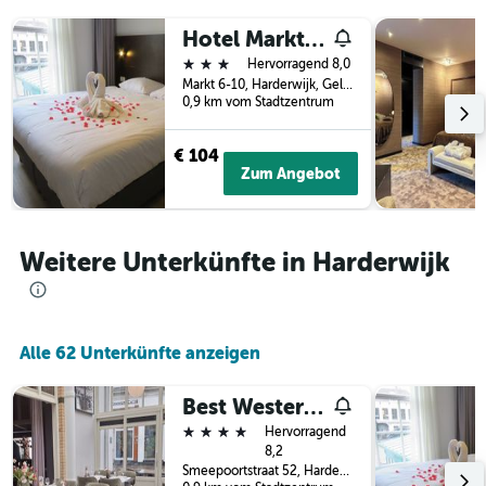
letzten
der
3
Hotel Marktzicht
Tage
Tagen
vor
3 Sterne
Hervorragend 8,0
gefunden
dem
Markt 6-10, Harderwijk, Gelderland, Niederlande
wurde.
Aufenthalt
0,9 km vom Stadtzentrum
anzeigt
Das
€ 104
Diagramm
Zum Angebot
hat
1
Y-
Achse,
Weitere Unterkünfte in Harderwijk
die
den
durchschnittlichen
Zimmerpreis
anzeigt
Alle 62 Unterkünfte anzeigen
Best Western Hotel Baars
4 Sterne
Hervorragend
8,2
Smeepoortstraat 52, Harderwijk, Gelderland, Niederlande