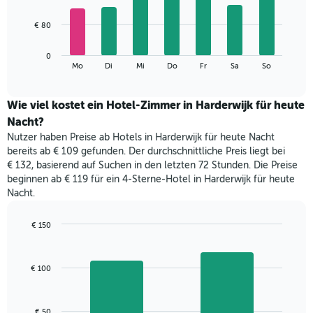
X-
7
Achse,
bars.
€ 80
die
die
Das
Monate
0
folgende
End
anzeigt.
Mo
Di
Mi
Do
Fr
Sa
So
of
Diagramm
Das
interactive
zeigt
chart
Diagramm
den
Wie viel kostet ein Hotel-Zimmer in Harderwijk für heute
hat
durchschnittlichen
1
Nacht?
Preis
Y-
Nutzer haben Preise ab Hotels in Harderwijk für heute Nacht
eines
Achse,
bereits ab € 109 gefunden. Der durchschnittliche Preis liegt bei
Zimmers
die
€ 132, basierend auf Suchen in den letzten 72 Stunden. Die Preise
für
den
beginnen ab € 119 für ein 4-Sterne-Hotel in Harderwijk für heute
den
durchschnittlichen
Nacht.
jeweiligen
Zimmerpreis
Wochentag.
anzeigt.
Das
€ 150
Diagramm
Bar
Chart
hat
graphic.
chart
with
1
€ 100
2
X-
bars.
Achse,
die
Das
€ 50