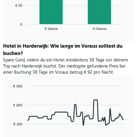
1
Das
€ 50
X-
folgende
Achse,
Diagramm
die
zeigt
die
0
den
End
3-Sterne
4-Sterne
Hotelkategorien
of
durchschnittlichen
nach
interactive
Zimmerpreis
chart
Sternen
für
Hotel in Harderwijk: Wie lange im Voraus solltest du
anzeigt
dieses
buchen?
Das
Wochenende
Diagramm
Spare Geld, indem du ein Hotel mindestens 38 Tage vor deinem
in
hat
Trip nach Harderwijk buchst. Der niedrigste gefundene Preis bei
den
1
einer Buchung 38 Tage im Voraus betrug € 92 pro Nacht.
letzten
Y-
3
Achse,
Tagen,
€ 300
die
aggregiert
Line
Chart
den
graphic.
chart
nach
durchschnittlichen
with
Sternebewertung.
Zimmerpreis
€ 200
90
Das
für
data
Diagramm
points.
heute
hat
Nacht
€ 100
1
Das
in
X-
folgende
den