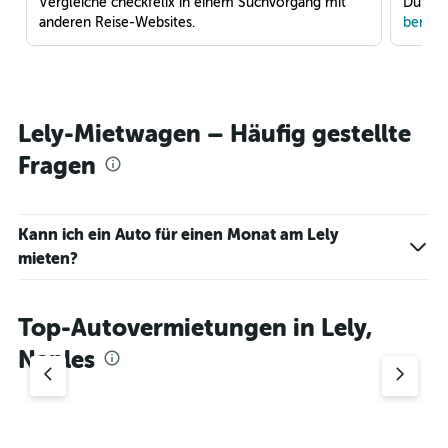
Vergleiche checkfelix in einem Suchvorgang mit
Du war
anderen Reise-Websites.
benach
Lely-Mietwagen – Häufig gestellte
Fragen
Kann ich ein Auto für einen Monat am Lely
mieten?
Top-Autovermietungen in Lely,
Naples