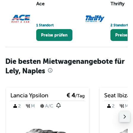
Ace
Thrifty
1 Standort
2 Standorte
Preise prüfen
Preise p
Die besten Mietwagenangebote für
Lely, Naples
Lancia Ypsilon
€ 4
Seat Ibiza
/Tag
2
M
A/C
2
M