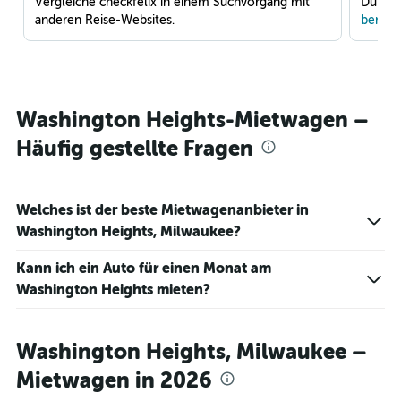
Vergleiche checkfelix in einem Suchvorgang mit
Du war
anderen Reise-Websites.
benach
Washington Heights-Mietwagen –
Häufig gestellte Fragen
Welches ist der beste Mietwagenanbieter in
Washington Heights, Milwaukee?
Kann ich ein Auto für einen Monat am
Washington Heights mieten?
Washington Heights, Milwaukee –
Mietwagen in 2026