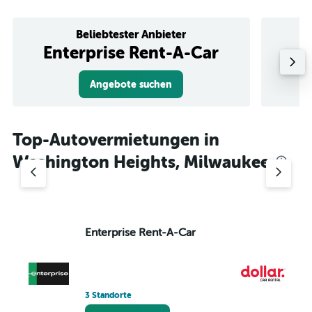
Beliebtester Anbieter
Enterprise Rent-A-Car
Angebote suchen
Top-Autovermietungen in
Washington Heights, Milwaukee
Enterprise Rent-A-Car
Do
3 Standorte
1 S