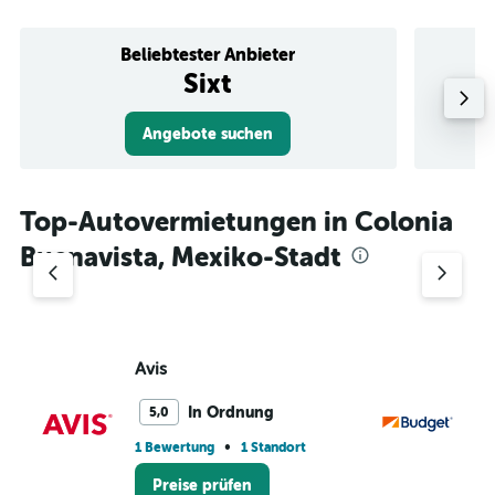
Beliebtester Anbieter
Sixt
Angebote suchen
Top-Autovermietungen in Colonia
Buenavista, Mexiko-Stadt
Avis
Bu
In Ordnung
5,0
•
1 Bewertung
1 Standort
1 S
Preise prüfen