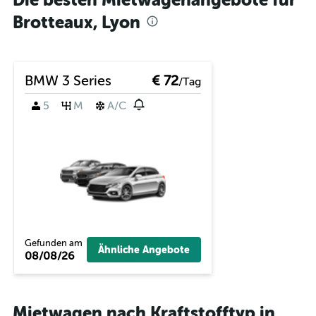
Die besten Mietwagenangebote für
Brotteaux, Lyon
BMW 3 Series
€ 72
/Tag
5
M
A/C
Gefunden am
Ähnliche Angebote
08/08/26
Mietwagen nach Kraftstofftyp in