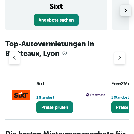
Sixt
Angebote suchen
Top-Autovermietungen in
Brotteaux, Lyon
Sixt
Free2Mov
1 Standort
1 Standort
Preise prüfen
Preise p