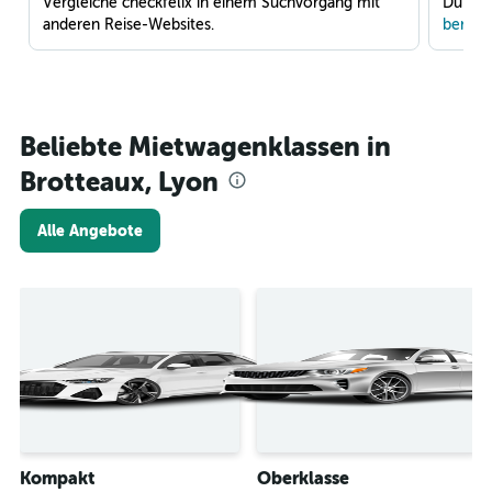
Vergleiche checkfelix in einem Suchvorgang mit
Du war
anderen Reise-Websites.
benach
Beliebte Mietwagenklassen in
Brotteaux, Lyon
Alle Angebote
Kompakt
Oberklasse