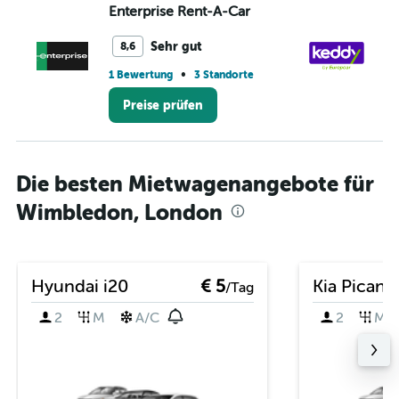
Enterprise Rent-A-Car
ke
Sehr gut
8,6
•
1 Bewertung
3 Standorte
2 
Preise prüfen
Die besten Mietwagenangebote für
Wimbledon, London
Hyundai i20
€ 5
Kia Picant
/Tag
2
M
A/C
2
M