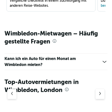
Vergleiche checkfelix in einem Suchvorgang mit
Du war
anderen Reise-Websites.
benach
Wimbledon-Mietwagen – Häufig
gestellte Fragen
Kann ich ein Auto für einen Monat am
Wimbledon mieten?
Top-Autovermietungen in
Wimbledon, London