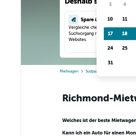
Deshalb suchen unse
3
4
10
11
Spare über 40 %
Vergleiche checkfelix in einem
17
18
Suchvorgang mit anderen Reise-
Websites.
24
25
31
Mietwagen
Südpazifik
Neuseeland
Richmond-Mietw
Welches ist der beste Mietwagen
Kann ich ein Auto für einen Mo