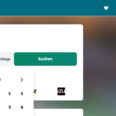
Suchen
ittags
6
S
S
5
6