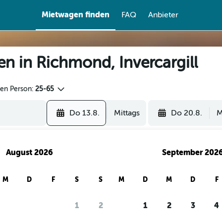
Mietwagen finden
FAQ
Anbieter
en in Richmond, Invercargill
den Person:
25-65
Do 13.8.
Mittags
Do 20.8.
M
August 2026
September 202
M
D
F
S
S
M
D
M
D
F
1
2
1
2
3
4