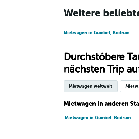
1 Standort
Weitere beliebt
Go Rentals
Mietwagen in Gümbet, Bodrum
1 Standort
Durchstöbere Ta
nächsten Trip auf
National
1 Standort
Mietwagen weltweit
Mietw
Mietwagen in anderen Sta
Hertz
Mietwagen in Gümbet, Bodrum
1 Standort