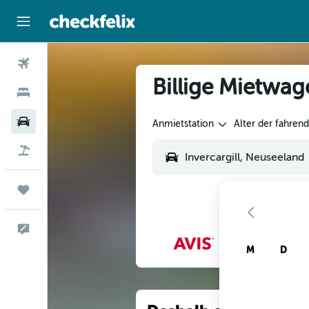
Flüge
Billige Mietwag
Hotels
Mietwagen
Anmietstation
Alter der fahren
Flug+Hotel
Trips
Feedback
M
D