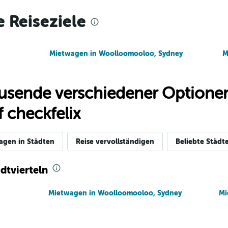
e Reiseziele
Mietwagen in Woolloomooloo, Sydney
Preise prüfen
M
usende verschiedener Optionen
 checkfelix
Preise prüfen
agen in Städten
Reise vervollständigen
Beliebte Städt
dtvierteln
Preise prüfen
Mietwagen in Woolloomooloo, Sydney
Mi