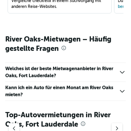
Vergleiche checkfelix in einem Suchvorgang mit
Du war
anderen Reise-Websites.
benach
River Oaks-Mietwagen – Häufig
gestellte Fragen
Welches ist der beste Mietwagenanbieter in River
Oaks, Fort Lauderdale?
Kann ich ein Auto für einen Monat am River Oaks
mieten?
Top-Autovermietungen in River
Oaks, Fort Lauderdale