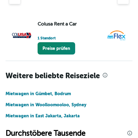
Colusa Rent a Car
Fl
1 Standort
1 S
Preise prüfen
Weitere beliebte Reiseziele
Mietwagen in Gümbet, Bodrum
Mietwagen in Woolloomooloo, Sydney
Mietwagen in East Jakarta, Jakarta
Durchstöbere Tausende