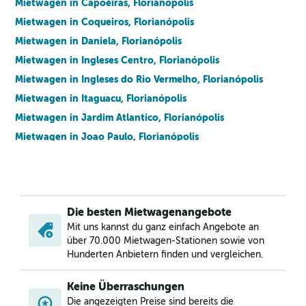
Mietwagen in Capoeiras, Florianópolis
Mietwagen in Coqueiros, Florianópolis
Mietwagen in Daniela, Florianópolis
Mietwagen in Ingleses Centro, Florianópolis
Mietwagen in Ingleses do Rio Vermelho, Florianópolis
Mietwagen in Itaguacu, Florianópolis
Mietwagen in Jardim Atlantico, Florianópolis
Mietwagen in Joao Paulo, Florianópolis
Mietwagen in Jose Mendes, Florianópolis
Mietwagen in Jurere, Florianópolis
Mietwagen in Lagoa da Conceicao, Florianópolis
Die besten Mietwagenangebote
Mietwagen in Praia dos Açores, Florianópolis
Mit uns kannst du ganz einfach Angebote an
Mietwagen in Retiro, Florianópolis
über 70.000 Mietwagen-Stationen sowie von
Mietwagen in Rio Tavares Central, Florianópolis
Hunderten Anbietern finden und vergleichen.
Mietwagen in Rio Tavares do Norte, Florianópolis
Keine Überraschungen
Mietwagen in Rio Vermelho, Florianópolis
Die angezeigten Preise sind bereits die