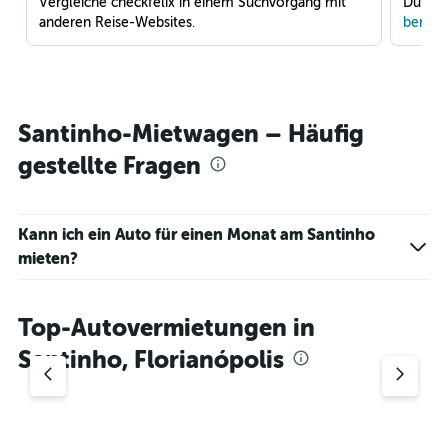
Vergleiche checkfelix in einem Suchvorgang mit
Du war
anderen Reise-Websites.
benach
Santinho-Mietwagen – Häufig
gestellte Fragen
Kann ich ein Auto für einen Monat am Santinho
mieten?
Top-Autovermietungen in
Santinho, Florianópolis