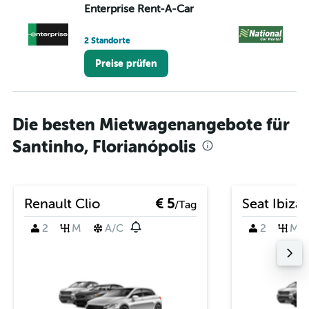
Enterprise Rent-A-Car
Na
2 Standorte
1 S
Preise prüfen
Die besten Mietwagenangebote für
Santinho, Florianópolis
Renault Clio
€ 5
Seat Ibiza
/Tag
2
M
A/C
2
M