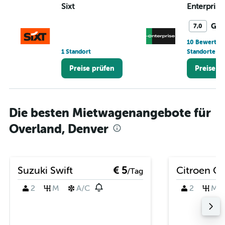
Sixt
Enterprise
Gut
7,0
10 Bewertun
1 Standort
Standorte
Preise prüfen
Preise p
Die besten Mietwagenangebote für
Overland, Denver
Suzuki Swift
€ 5
Citroen C
/Tag
2
M
A/C
2
M