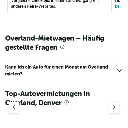
Vergleiche checkfelix in einem Suchvorgang mit
Du war
anderen Reise-Websites.
benach
Overland-Mietwagen – Häufig
gestellte Fragen
Kann ich ein Auto für einen Monat am Overland
mieten?
Top-Autovermietungen in
Overland, Denver