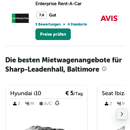
Enterprise Rent-A-Car
Av
Gut
7,6
•
5 Bewertungen
4 Standorte
7 
Preise prüfen
Die besten Mietwagenangebote für
Sharp-Leadenhall, Baltimore
Hyundai i10
€ 5
Seat Ibiza
/Tag
2
M
A/C
2
M