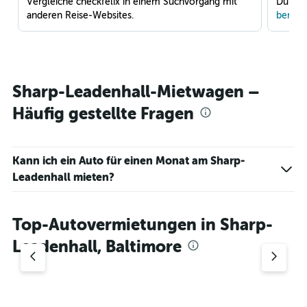
Vergleiche checkfelix in einem Suchvorgang mit
Du war
anderen Reise-Websites.
benach
Sharp-Leadenhall-Mietwagen –
Häufig gestellte Fragen
Kann ich ein Auto für einen Monat am Sharp-
Leadenhall mieten?
Top-Autovermietungen in Sharp-
Leadenhall, Baltimore