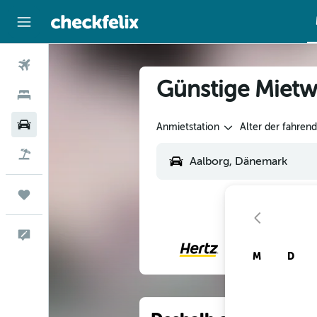
Flüge
Günstige Mietw
Hotels
Mietwagen
Anmietstation
Alter der fahren
Flug+Hotel
Trips
Feedback
M
D