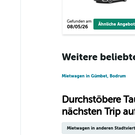
Enterprise Rent-
1 Standort
Gefunden am
Ähnliche Angebot
08/05/26
FLIZZR
Weitere beliebt
1 Standort
Mietwagen in Gümbet, Bodrum
Durchstöbere Ta
nächsten Trip auf
Mietwagen in anderen Stadtviert