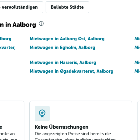
e vervollständigen
Beliebte Städte
n in Aalborg
lborg
Mietwagen in Aalborg Øst, Aalborg
Mi
kvarter,
Mietwagen in Egholm, Aalborg
Mi
Mietwagen in Hasseris, Aalborg
Mi
Mietwagen in Øgadekvarteret, Aalborg
Mi
e
Keine Überraschungen
bote an
Die angezeigten Preise sind bereits die