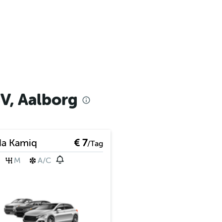
V, Aalborg
da Kamiq
€ 7
/Tag
M
A/C