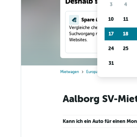
Deshalb suchen unse
3
4
10
11
Spare über 40 %
Vergleiche checkfelix in einem
17
18
Suchvorgang mit anderen Reise-
Websites.
24
25
31
Mietwagen
Europa
Dänemark
Aalb
Aalborg SV-Miet
Kann ich ein Auto für einen Mo