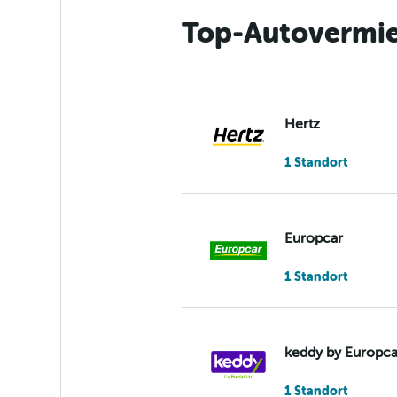
Top-Autovermie
Hertz
1 Standort
Europcar
1 Standort
keddy by Europca
1 Standort