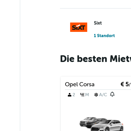
Sixt
1 Standort
Die besten Mie
Budget
1 Standort
Opel Corsa
€ 5
/
2
M
A/C
Avis
1 Standort