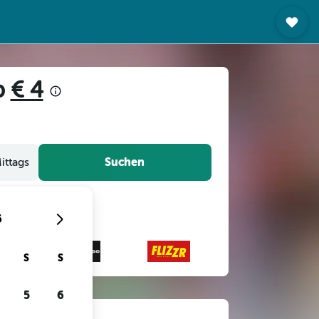
b
€ 4
Suchen
ittags
6
S
S
5
6