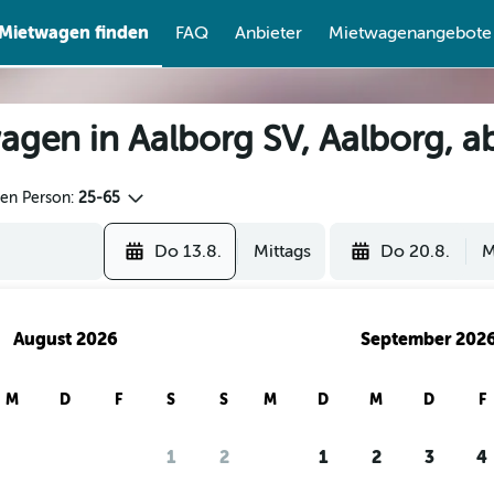
Mietwagen finden
FAQ
Anbieter
Mietwagenangebote
agen in Aalborg SV, Aalborg, a
den Person:
25-65
Do 13.8.
Mittags
Do 20.8.
M
August 2026
September 202
M
D
F
S
S
M
D
M
D
F
1
2
1
2
3
4