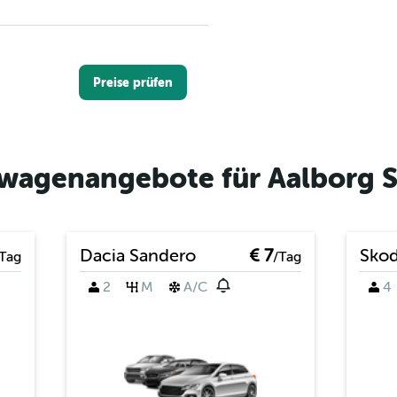
Preise prüfen
twagenangebote für Aalborg S
Preise prüfen
Dacia Sandero
€ 7
Sko
Tag
/Tag
2
M
A/C
4
Preise prüfen