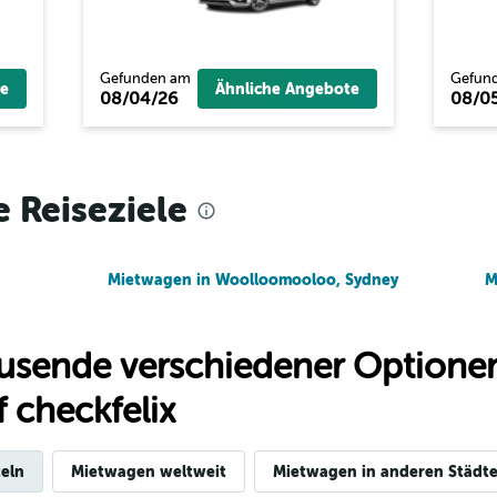
A-Car
Preise prüfen
Gefunden am
Gefun
e
Ähnliche Angebote
08/04/26
08/0
Preise prüfen
e Reiseziele
Mietwagen in Woolloomooloo, Sydney
M
usende verschiedener Optionen
 checkfelix
eln
Mietwagen weltweit
Mietwagen in anderen Städte