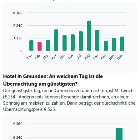
€ 360
Bar
Chart
graphic.
chart
€ 240
with
12
€ 120
bars.
Das
0
Nov
Jän
Apr
Jul
Okt
Mrz
Jun
Sep
Dez
Feb
Mai
Aug
folgende
End
of
Diagramm
interactive
zeigt
chart
den
Hotel in Gmunden: An welchem Tag ist die
durchschnittlichen
Übernachtung am günstigsten?
Zimmerpreis
Der günstigste Tag, um in Gmunden zu übernachten, ist Mittwoch
im
(€ 134). Andererseits können Reisende damit rechnen, an einem
jeweiligen
Sonntag am meisten zu zahlen. Dann beträgt der durchschnittliche
Monat
Übernachtungspreis € 325.
an.
Das
Diagramm
€ 360
hat
Bar
Chart
1
graphic.
chart
€ 240
with