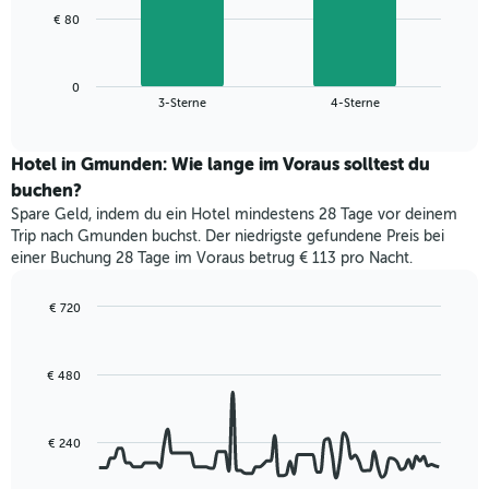
1
Das
€ 80
X-
folgende
Achse,
Diagramm
die
zeigt
die
0
den
End
3-Sterne
4-Sterne
Hotelkategorien
of
durchschnittlichen
nach
interactive
Zimmerpreis
chart
Sternen
für
Hotel in Gmunden: Wie lange im Voraus solltest du
anzeigt
dieses
buchen?
Das
Wochenende
Diagramm
Spare Geld, indem du ein Hotel mindestens 28 Tage vor deinem
in
hat
Trip nach Gmunden buchst. Der niedrigste gefundene Preis bei
den
1
einer Buchung 28 Tage im Voraus betrug € 113 pro Nacht.
letzten
Y-
3
Achse,
Tagen,
€ 720
die
aggregiert
Line
Chart
den
graphic.
chart
nach
durchschnittlichen
with
Sternebewertung.
Zimmerpreis
€ 480
90
Das
für
data
Diagramm
points.
heute
hat
Nacht
€ 240
1
Das
in
X-
folgende
den