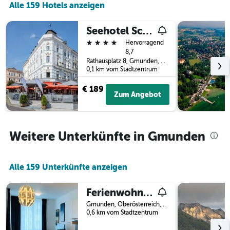
Alle 159 Hotels anzeigen
letzten
der
3
Tage
Tagen
vor
Seehotel Schwan
gefunden
dem
4 Sterne
Hervorragend
wurde.
Aufenthalt
8,7
anzeigt
Rathausplatz 8, Gmunden, Oberösterreich, Österreich
Das
0,1 km vom Stadtzentrum
Diagramm
hat
€ 189
Zum Angebot
1
Y-
Achse,
die
Weitere Unterkünfte in Gmunden
den
durchschnittlichen
Zimmerpreis
anzeigt
Alle 159 Unterkünfte anzeigen
Ferienwohnung Mühlwang
Gmunden, Oberösterreich, Österreich
0,6 km vom Stadtzentrum