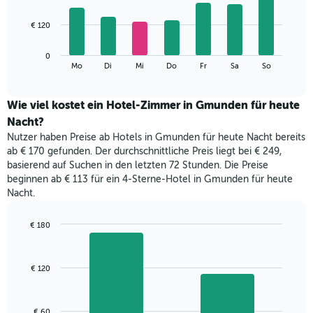
X-
7
Achse,
bars.
€ 120
die
die
Das
Monate
0
folgende
End
anzeigt.
Mo
Di
Mi
Do
Fr
Sa
So
of
Diagramm
Das
interactive
zeigt
chart
Diagramm
den
Wie viel kostet ein Hotel-Zimmer in Gmunden für heute
hat
durchschnittlichen
1
Nacht?
Preis
Y-
Nutzer haben Preise ab Hotels in Gmunden für heute Nacht bereits
eines
Achse,
ab € 170 gefunden. Der durchschnittliche Preis liegt bei € 249,
Zimmers
die
basierend auf Suchen in den letzten 72 Stunden. Die Preise
für
den
beginnen ab € 113 für ein 4-Sterne-Hotel in Gmunden für heute
den
durchschnittlichen
Nacht.
jeweiligen
Zimmerpreis
Wochentag.
anzeigt.
Das
€ 180
Diagramm
Bar
Chart
hat
graphic.
chart
with
1
€ 120
2
X-
bars.
Achse,
die
Das
€ 60