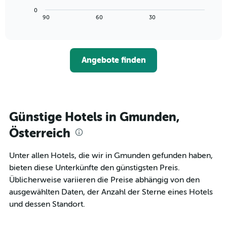
Achse,
Diagramm
letzten
0
die
zeigt,
3
End
90
60
30
die
of
wie
Tagen
interactive
Hotelkategorien
sich
anzeigt.
chart
nach
der
Sternen
Preis
Angebote finden
anzeigt
für
Das
ein
Diagramm
Zimmer
hat
ändert,
1
je
Y-
näher
Günstige Hotels in Gmunden,
Achse,
das
die
Aufenthaltsdatum
Österreich
den
rückt.
durchschnittlichen
Das
Unter allen Hotels, die wir in Gmunden gefunden haben,
Zimmerpreis
Diagramm
an
bieten diese Unterkünfte den günstigsten Preis.
hat
diesem
1
Üblicherweise variieren die Preise abhängig von den
Wochenende
X-
ausgewählten Daten, der Anzahl der Sterne eines Hotels
anzeigt,
Achse,
und dessen Standort.
der
die
in
die
den
Anzahl