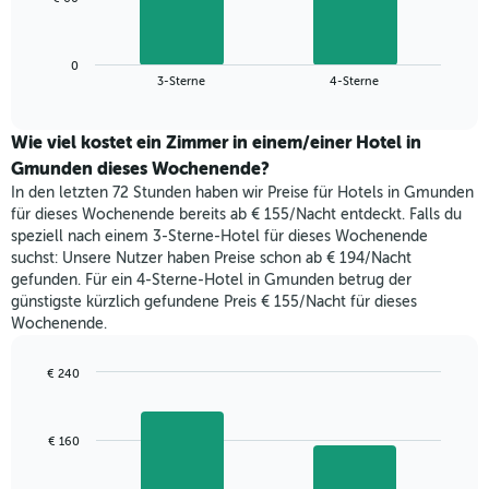
die
folgende
Wochentage
Diagramm
anzeigt.
zeigt
Das
0
den
End
3-Sterne
4-Sterne
Diagramm
of
durchschnittlichen
hat
interactive
Zimmerpreis,
chart
1
der
Wie viel kostet ein Zimmer in einem/einer Hotel in
Y-
für
Gmunden dieses Wochenende?
Achse,
heute
die
In den letzten 72 Stunden haben wir Preise für Hotels in Gmunden
Nacht
den
für dieses Wochenende bereits ab € 155/Nacht entdeckt. Falls du
in
durchschnittlichen
speziell nach einem 3-Sterne-Hotel für dieses Wochenende
den
Zimmerpreis
suchst: Unsere Nutzer haben Preise schon ab € 194/Nacht
letzten
anzeigt.
gefunden. Für ein 4-Sterne-Hotel in Gmunden betrug der
3
günstigste kürzlich gefundene Preis € 155/Nacht für dieses
Tagen
Wochenende.
gefunden
wurde,
aggregiert
€ 240
nach
Bar
Chart
Sternebewertung.
graphic.
chart
with
Das
€ 160
2
Diagramm
bars.
hat