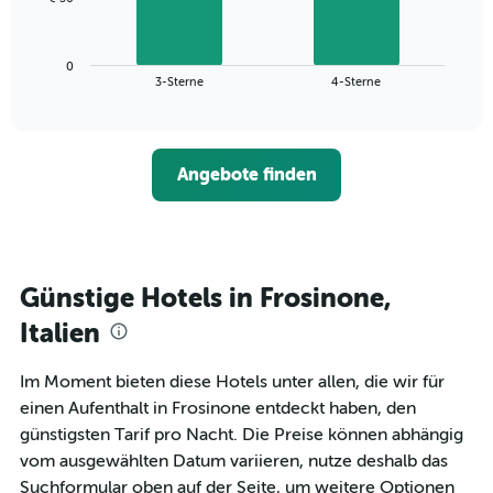
1
folgende
X-
Diagramm
Achse,
zeigt
die
0
den
End
3-Sterne
4-Sterne
die
of
durchschnittlichen
interactive
Hotelkategorien
Zimmerpreis
chart
nach
für
Sternen
dieses
anzeigt
Angebote finden
Wochenende
Das
in
Diagramm
den
hat
letzten
1
3
Y-
Tagen,
Günstige Hotels in Frosinone,
Achse,
aggregiert
die
Italien
nach
den
Sternebewertung.
durchschnittlichen
Das
Zimmerpreis
Im Moment bieten diese Hotels unter allen, die wir für
Diagramm
für
einen Aufenthalt in Frosinone entdeckt haben, den
hat
heute
günstigsten Tarif pro Nacht. Die Preise können abhängig
1
Nacht
X-
vom ausgewählten Datum variieren, nutze deshalb das
in
Achse,
den
Suchformular oben auf der Seite, um weitere Optionen