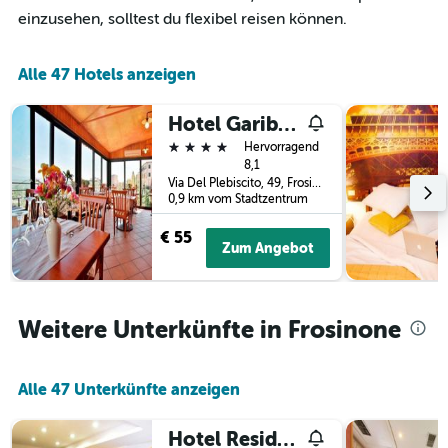
die
letzten
einzusehen, solltest du flexibel reisen können.
die
3
Hotelkategorien
Tagen
nach
anzeigt.
Alle 47 Hotels anzeigen
Sternen
anzeigt
Das
Hotel Garibaldi
Diagramm
4 Sterne
Hervorragend
hat
8,1
1
Via Del Plebiscito, 49, Frosinone, Frosinone, Italien
Y-
0,9 km vom Stadtzentrum
Achse,
die
€ 55
Zum Angebot
den
durchschnittlichen
Zimmerpreis
an
Weitere Unterkünfte in Frosinone
diesem
Wochenende
anzeigt,
der
Alle 47 Unterkünfte anzeigen
in
den
Hotel Residence Memmina
letzten