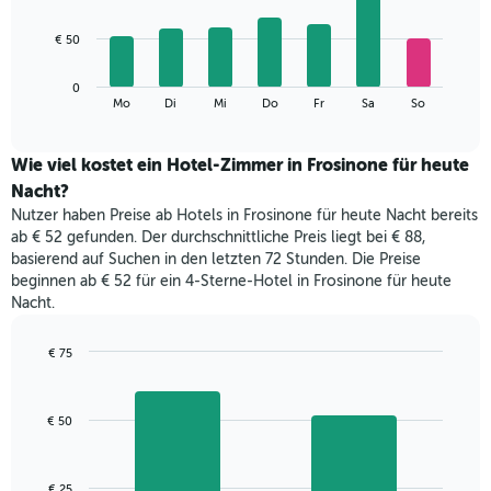
X-
7
Achse,
bars.
€ 50
die
die
Das
Monate
0
folgende
End
anzeigt.
Mo
Di
Mi
Do
Fr
Sa
So
of
Diagramm
Das
interactive
zeigt
chart
Diagramm
den
Wie viel kostet ein Hotel-Zimmer in Frosinone für heute
hat
durchschnittlichen
1
Nacht?
Preis
Y-
Nutzer haben Preise ab Hotels in Frosinone für heute Nacht bereits
eines
Achse,
ab € 52 gefunden. Der durchschnittliche Preis liegt bei € 88,
Zimmers
die
basierend auf Suchen in den letzten 72 Stunden. Die Preise
für
den
beginnen ab € 52 für ein 4-Sterne-Hotel in Frosinone für heute
den
durchschnittlichen
Nacht.
jeweiligen
Zimmerpreis
Wochentag.
anzeigt.
Das
€ 75
Diagramm
Bar
Chart
hat
graphic.
chart
with
1
€ 50
2
X-
bars.
Achse,
die
Das
€ 25