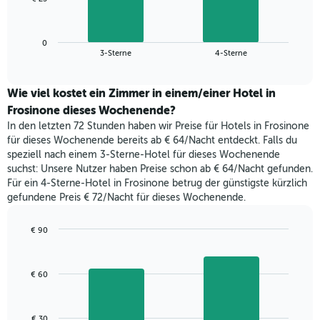
die
folgende
Wochentage
Diagramm
anzeigt.
zeigt
Das
0
den
End
3-Sterne
4-Sterne
Diagramm
of
durchschnittlichen
hat
interactive
Zimmerpreis,
chart
1
der
Wie viel kostet ein Zimmer in einem/einer Hotel in
Y-
für
Frosinone dieses Wochenende?
Achse,
heute
die
In den letzten 72 Stunden haben wir Preise für Hotels in Frosinone
Nacht
den
für dieses Wochenende bereits ab € 64/Nacht entdeckt. Falls du
in
durchschnittlichen
speziell nach einem 3-Sterne-Hotel für dieses Wochenende
den
Zimmerpreis
suchst: Unsere Nutzer haben Preise schon ab € 64/Nacht gefunden.
letzten
anzeigt.
Für ein 4-Sterne-Hotel in Frosinone betrug der günstigste kürzlich
3
gefundene Preis € 72/Nacht für dieses Wochenende.
Tagen
gefunden
wurde,
€ 90
aggregiert
Bar
Chart
nach
graphic.
chart
with
Sternebewertung.
€ 60
2
Das
bars.
Diagramm
hat
Das
€ 30