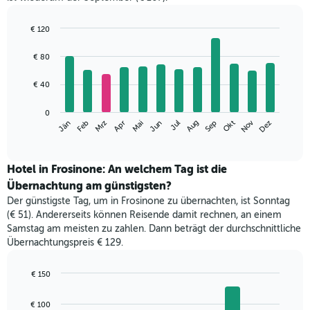
€ 120
Bar
Chart
graphic.
chart
€ 80
with
12
€ 40
bars.
Das
0
Nov
Jän
Apr
Jul
Okt
Mrz
Jun
Sep
Dez
Feb
Mai
Aug
folgende
End
of
Diagramm
interactive
zeigt
chart
den
Hotel in Frosinone: An welchem Tag ist die
durchschnittlichen
Übernachtung am günstigsten?
Zimmerpreis
Der günstigste Tag, um in Frosinone zu übernachten, ist Sonntag
im
(€ 51). Andererseits können Reisende damit rechnen, an einem
jeweiligen
Samstag am meisten zu zahlen. Dann beträgt der durchschnittliche
Monat
Übernachtungspreis € 129.
an.
Das
Diagramm
€ 150
hat
Bar
Chart
1
graphic.
chart
€ 100
with