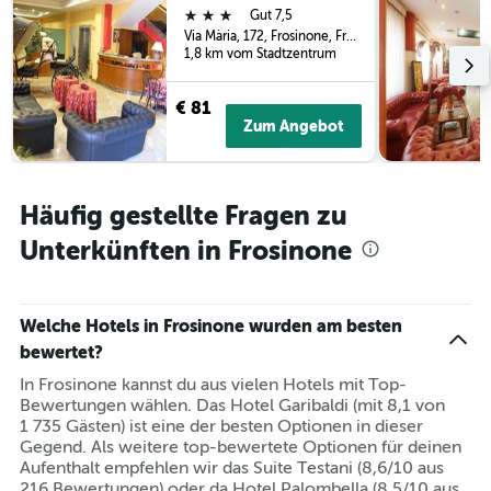
3
3 Sterne
Gut 7,5
Tagen
Via Mària, 172, Frosinone, Frosinone, Italien
gefunden
1,8 km vom Stadtzentrum
wurde.
€ 81
Zum Angebot
Häufig gestellte Fragen zu
Unterkünften in Frosinone
Welche Hotels in Frosinone wurden am besten
bewertet?
In Frosinone kannst du aus vielen Hotels mit Top-
Bewertungen wählen. Das Hotel Garibaldi (mit 8,1 von
1 735 Gästen) ist eine der besten Optionen in dieser
Gegend. Als weitere top-bewertete Optionen für deinen
Aufenthalt empfehlen wir das Suite Testani (8,6/10 aus
216 Bewertungen) oder da Hotel Palombella (8,5/10 aus