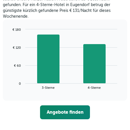
letzten
gefunden. Für ein 4-Sterne-Hotel in Eugendorf betrug der
3
günstigste kürzlich gefundene Preis € 131/Nacht für dieses
Tagen
Wochenende.
gefunden
wurde,
aggregiert
€ 180
nach
Bar
Chart
Sternebewertung.
graphic.
chart
with
Das
€ 120
2
Diagramm
bars.
hat
1
Das
€ 60
X-
folgende
Achse,
Diagramm
die
zeigt
die
0
den
End
3-Sterne
4-Sterne
Hotelkategorien
of
durchschnittlichen
nach
interactive
Zimmerpreis
chart
Sternen
für
anzeigt
dieses
Das
Angebote finden
Wochenende
Diagramm
in
hat
den
1