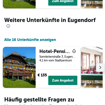
Zum Angebot
die
den
durchschnittlichen
Zimmerpreis
Weitere Unterkünfte in Eugendorf
an
diesem
Wochenende
anzeigt,
der
Alle 16 Unterkünfte anzeigen
in
den
Hotel-Pension Schwaighofen
letzten
3
Sonnleitenstraße 3, Eugendorf, Salzburg, Österreich
Tagen
4,1 km vom Stadtzentrum
gefunden
wurde.
€ 135
Zum Angebot
Häufig gestellte Fragen zu