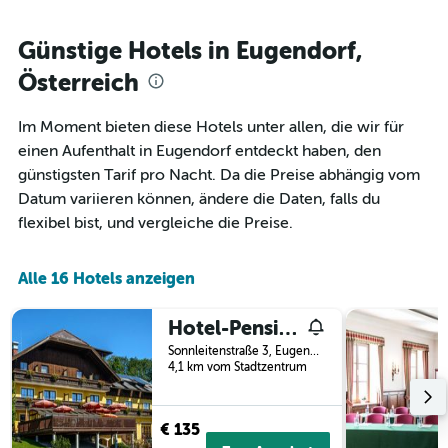
letzten
Y-
3
Achse,
Tagen,
Günstige Hotels in Eugendorf,
die
aggregiert
den
Österreich
nach
durchschnittlichen
Sternebewertung.
Zimmerpreis
Das
für
Im Moment bieten diese Hotels unter allen, die wir für
Diagramm
heute
einen Aufenthalt in Eugendorf entdeckt haben, den
hat
Nacht
günstigsten Tarif pro Nacht. Da die Preise abhängig vom
1
in
X-
Datum variieren können, ändere die Daten, falls du
den
Achse,
letzten
flexibel bist, und vergleiche die Preise.
die
3
die
Tagen
Hotelkategorien
anzeigt.
Alle 16 Hotels anzeigen
nach
Sternen
Hotel-Pension Schwaighofen
anzeigt
Das
Sonnleitenstraße 3, Eugendorf, Salzburg, Österreich
Diagramm
4,1 km vom Stadtzentrum
hat
1
Y-
€ 135
Achse,