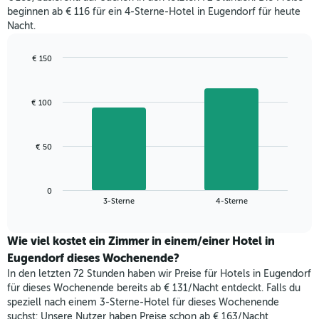
beginnen ab € 116 für ein 4-Sterne-Hotel in Eugendorf für heute
Nacht.
€ 150
Bar
Chart
graphic.
chart
with
€ 100
2
bars.
Das
€ 50
folgende
Diagramm
zeigt
0
den
End
3-Sterne
4-Sterne
of
durchschnittlichen
interactive
Zimmerpreis,
chart
der
Wie viel kostet ein Zimmer in einem/einer Hotel in
für
Eugendorf dieses Wochenende?
heute
In den letzten 72 Stunden haben wir Preise für Hotels in Eugendorf
Nacht
für dieses Wochenende bereits ab € 131/Nacht entdeckt. Falls du
in
speziell nach einem 3-Sterne-Hotel für dieses Wochenende
den
suchst: Unsere Nutzer haben Preise schon ab € 163/Nacht