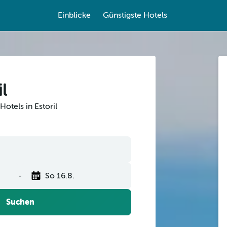
Einblicke
Günstigste Hotels
l
otels in Estoril
-
So 16.8.
Suchen