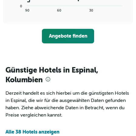
die
Diagramm
Wochentage
0
zeigt,
End
90
60
30
anzeigt.
of
wie
interactive
Das
sich
chart
Diagramm
der
hat
Preis
1
Angebote finden
für
Y-
ein
Achse,
Zimmer
die
ändert,
den
je
durchschnittlichen
näher
Günstige Hotels in Espinal,
Zimmerpreis
das
anzeigt.
Aufenthaltsdatum
Kolumbien
rückt.
Das
Derzeit handelt es sich hierbei um die günstigsten Hotels
Diagramm
in Espinal, die wir für die ausgewählten Daten gefunden
hat
1
haben. Ziehe abweichende Daten in Betracht, wenn du
X-
Preise vergleichen kannst.
Achse,
die
die
Alle 38 Hotels anzeigen
Anzahl