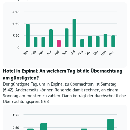
€ 90
Bar
Chart
graphic.
chart
€ 60
with
12
€ 30
bars.
Das
0
Nov
Mrz
Jun
Sep
Dez
Jän
Apr
Jul
Okt
Feb
Mai
Aug
folgende
End
of
Diagramm
interactive
zeigt
chart
den
Hotel in Espinal: An welchem Tag ist die Übernachtung
durchschnittlichen
am günstigsten?
Zimmerpreis
Der günstigste Tag, um in Espinal zu übernachten, ist Samstag
im
(€ 42). Andererseits können Reisende damit rechnen, an einem
jeweiligen
Sonntag am meisten zu zahlen. Dann beträgt der durchschnittliche
Monat
Übernachtungspreis € 68.
an.
Das
Diagramm
€ 75
hat
Bar
Chart
1
graphic.
chart
€ 50
with