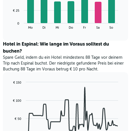
X-
7
Achse,
bars.
€ 25
die
die
Das
Monate
0
folgende
End
anzeigt.
Mo
Di
Mi
Do
Fr
Sa
So
of
Diagramm
Das
interactive
zeigt
chart
Diagramm
den
Hotel in Espinal: Wie lange im Voraus solltest du
hat
durchschnittlichen
1
buchen?
Preis
Y-
Spare Geld, indem du ein Hotel mindestens 88 Tage vor deinem
eines
Achse,
Trip nach Espinal buchst. Der niedrigste gefundene Preis bei einer
Zimmers
die
Buchung 88 Tage im Voraus betrug € 10 pro Nacht.
für
den
den
durchschnittlichen
jeweiligen
€ 150
Zimmerpreis
Wochentag.
Line
Chart
anzeigt.
Das
graphic.
chart
with
Diagramm
€ 100
90
hat
data
1
points.
X-
€ 50
Achse,
Das
die
folgende