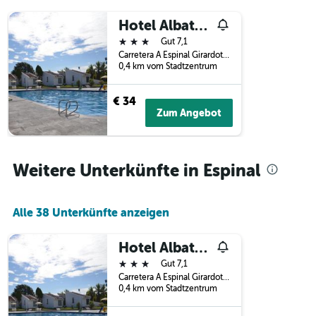
der
Hotel Albatros
Tage
vor
3 Sterne
Gut 7,1
dem
Carretera A Espinal Girardot Km 1, Espinal, Kolumbien
Aufenthalt
0,4 km vom Stadtzentrum
anzeigt
Das
€ 34
Diagramm
Zum Angebot
hat
1
Y-
Achse,
Weitere Unterkünfte in Espinal
die
den
durchschnittlichen
Alle 38 Unterkünfte anzeigen
Zimmerpreis
anzeigt
Hotel Albatros
3 Sterne
Gut 7,1
Carretera A Espinal Girardot Km 1, Espinal, Kolumbien
0,4 km vom Stadtzentrum