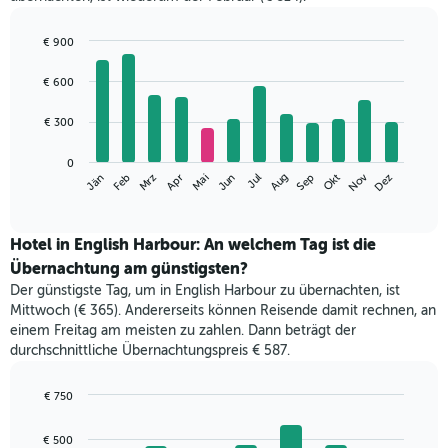
€ 900
Bar
Chart
graphic.
chart
€ 600
with
12
€ 300
bars.
Das
0
Nov
Jän
Feb
Mrz
Apr
Mai
Jun
Jul
Aug
Sep
Okt
Dez
folgende
End
of
Diagramm
interactive
zeigt
chart
den
Hotel in English Harbour: An welchem Tag ist die
durchschnittlichen
Übernachtung am günstigsten?
Zimmerpreis
Der günstigste Tag, um in English Harbour zu übernachten, ist
im
Mittwoch (€ 365). Andererseits können Reisende damit rechnen, an
jeweiligen
einem Freitag am meisten zu zahlen. Dann beträgt der
Monat
durchschnittliche Übernachtungspreis € 587.
an.
Das
Diagramm
€ 750
hat
Bar
Chart
1
graphic.
chart
€ 500
with