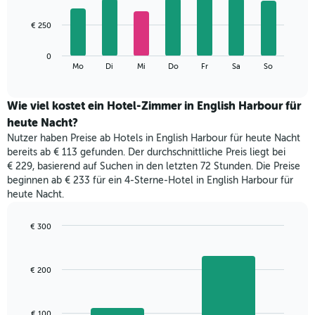
X-
7
Achse,
bars.
€ 250
die
die
Das
Monate
0
folgende
End
anzeigt.
Mo
Di
Mi
Do
Fr
Sa
So
of
Diagramm
Das
interactive
zeigt
chart
Diagramm
den
Wie viel kostet ein Hotel-Zimmer in English Harbour für
hat
durchschnittlichen
1
heute Nacht?
Preis
Y-
Nutzer haben Preise ab Hotels in English Harbour für heute Nacht
eines
Achse,
bereits ab € 113 gefunden. Der durchschnittliche Preis liegt bei
Zimmers
die
€ 229, basierend auf Suchen in den letzten 72 Stunden. Die Preise
für
den
beginnen ab € 233 für ein 4-Sterne-Hotel in English Harbour für
den
durchschnittlichen
heute Nacht.
jeweiligen
Zimmerpreis
Wochentag.
anzeigt.
Das
€ 300
Diagramm
Bar
Chart
hat
graphic.
chart
with
1
€ 200
2
X-
bars.
Achse,
die
Das
€ 100