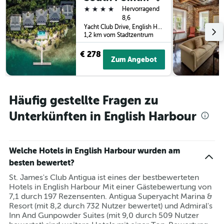
letzten
4 Sterne
Hervorragend
3
8,6
Tagen
Yacht Club Drive, English Harbour, Antigua und Barbuda
gefunden
1,2 km vom Stadtzentrum
wurde.
€ 278
Zum Angebot
Häufig gestellte Fragen zu
Unterkünften in English Harbour
Welche Hotels in English Harbour wurden am
besten bewertet?
St. James's Club Antigua ist eines der bestbewerteten
Hotels in English Harbour Mit einer Gästebewertung von
7,1 durch 197 Rezensenten. Antigua Superyacht Marina &
Resort (mit 8,2 durch 732 Nutzer bewertet) und Admiral's
Inn And Gunpowder Suites (mit 9,0 durch 509 Nutzer