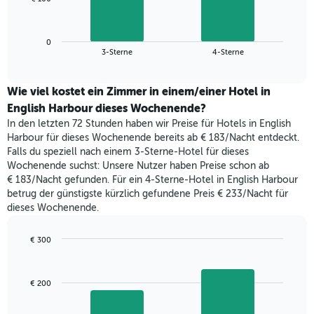
die
folgende
Wochentage
Diagramm
anzeigt.
zeigt
Das
0
den
End
3-Sterne
4-Sterne
Diagramm
of
durchschnittlichen
hat
interactive
Zimmerpreis,
chart
1
der
Wie viel kostet ein Zimmer in einem/einer Hotel in
Y-
für
English Harbour dieses Wochenende?
Achse,
heute
die
In den letzten 72 Stunden haben wir Preise für Hotels in English
Nacht
den
Harbour für dieses Wochenende bereits ab € 183/Nacht entdeckt.
in
durchschnittlichen
Falls du speziell nach einem 3-Sterne-Hotel für dieses
den
Zimmerpreis
Wochenende suchst: Unsere Nutzer haben Preise schon ab
letzten
anzeigt.
€ 183/Nacht gefunden. Für ein 4-Sterne-Hotel in English Harbour
3
betrug der günstigste kürzlich gefundene Preis € 233/Nacht für
Tagen
dieses Wochenende.
gefunden
wurde,
aggregiert
€ 300
nach
Bar
Chart
Sternebewertung.
graphic.
chart
with
Das
€ 200
2
Diagramm
bars.
hat