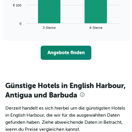
1
Das
€ 100
X-
folgende
Achse,
Diagramm
die
zeigt
die
0
den
End
3-Sterne
4-Sterne
Hotelkategorien
of
durchschnittlichen
nach
interactive
Zimmerpreis
chart
Sternen
für
anzeigt
dieses
Das
Angebote finden
Wochenende
Diagramm
in
hat
den
1
letzten
Y-
3
Achse,
Tagen,
Günstige Hotels in English Harbour,
die
aggregiert
den
Antigua und Barbuda
nach
durchschnittlichen
Sternebewertung.
Zimmerpreis
Das
für
Derzeit handelt es sich hierbei um die günstigsten Hotels
Diagramm
heute
in English Harbour, die wir für die ausgewählten Daten
hat
Nacht
gefunden haben. Ziehe abweichende Daten in Betracht,
1
in
X-
wenn du Preise vergleichen kannst.
den