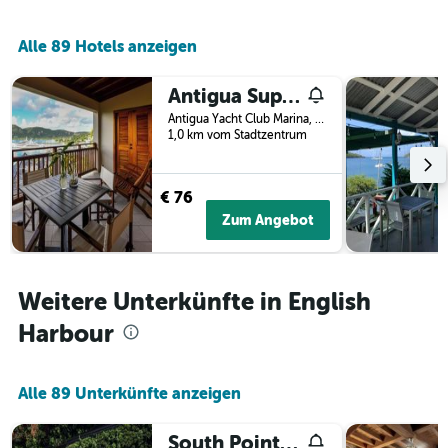
Achse,
letzten
die
3
die
Alle 89 Hotels anzeigen
Tagen
Hotelkategorien
anzeigt.
nach
Antigua Superyacht Marina & Resort
Sternen
anzeigt
Antigua Yacht Club Marina, English Harbour, Antigua und Barbuda
1,0 km vom Stadtzentrum
Das
Diagramm
hat
1
€ 76
Y-
Zum Angebot
Achse,
die
den
durchschnittlichen
Weitere Unterkünfte in English
Zimmerpreis
an
Harbour
diesem
Wochenende
anzeigt,
Alle 89 Unterkünfte anzeigen
der
in
South Point Antigua Ocean Suites
den