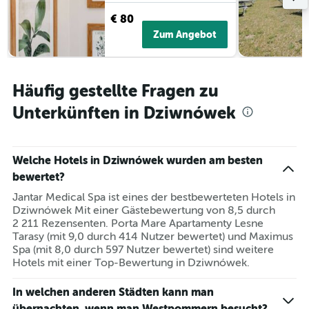
Das
€ 80
Diagramm
hat
Zum Angebot
1
Y-
Achse,
die
Häufig gestellte Fragen zu
den
Unterkünften in Dziwnówek
durchschnittlichen
Zimmerpreis
anzeigt.
Welche Hotels in Dziwnówek wurden am besten
bewertet?
Jantar Medical Spa ist eines der bestbewerteten Hotels in
Dziwnówek Mit einer Gästebewertung von 8,5 durch
2 211 Rezensenten. Porta Mare Apartamenty Lesne
Tarasy (mit 9,0 durch 414 Nutzer bewertet) und Maximus
Spa (mit 8,0 durch 597 Nutzer bewertet) sind weitere
Hotels mit einer Top-Bewertung in Dziwnówek.
In welchen anderen Städten kann man
übernachten, wenn man Westpommern besucht?