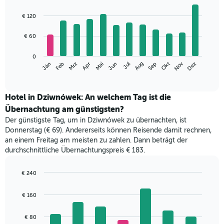
Bar
Chart
graphic.
chart
€ 120
with
12
€ 60
bars.
Das
0
Nov
Jän
Apr
Jul
Okt
Jun
Mrz
Sep
Dez
Feb
Mai
Aug
folgende
End
of
Diagramm
interactive
zeigt
chart
den
Hotel in Dziwnówek: An welchem Tag ist die
durchschnittlichen
Übernachtung am günstigsten?
Zimmerpreis
Der günstigste Tag, um in Dziwnówek zu übernachten, ist
im
Donnerstag (€ 69). Andererseits können Reisende damit rechnen,
jeweiligen
an einem Freitag am meisten zu zahlen. Dann beträgt der
Monat
durchschnittliche Übernachtungspreis € 183.
an.
Das
Diagramm
€ 240
hat
Bar
Chart
1
graphic.
chart
€ 160
with
X-
7
Achse,
bars.
€ 80
die