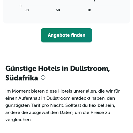
Achse,
Diagramm
letzten
0
die
zeigt,
3
End
90
60
30
die
of
wie
Tagen
interactive
Hotelkategorien
sich
anzeigt.
chart
nach
der
Sternen
Preis
Angebote finden
anzeigt
für
Das
ein
Diagramm
Zimmer
hat
ändert,
1
je
Y-
näher
Günstige Hotels in Dullstroom,
Achse,
das
die
Aufenthaltsdatum
Südafrika
den
rückt.
durchschnittlichen
Das
Im Moment bieten diese Hotels unter allen, die wir für
Zimmerpreis
Diagramm
an
einen Aufenthalt in Dullstroom entdeckt haben, den
hat
diesem
1
günstigsten Tarif pro Nacht. Solltest du flexibel sein,
Wochenende
X-
ändere die ausgewählten Daten, um die Preise zu
anzeigt,
Achse,
vergleichen.
der
die
in
die
den
Anzahl