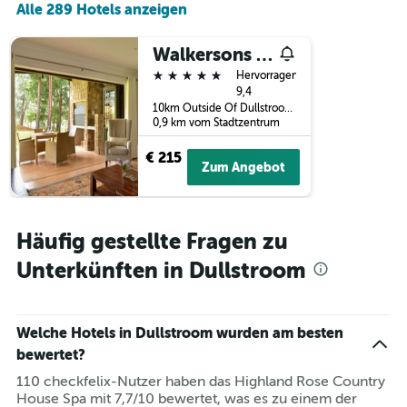
Alle 289 Hotels anzeigen
letzten
der
3
Tage
Tagen
vor
Walkersons Hotel & Spa
gefunden
dem
5 Sterne
Hervorragend
wurde.
Aufenthalt
9,4
anzeigt
10km Outside Of Dullstroom Towards, Dullstroom, Mpumalanga, Südafrika
Das
0,9 km vom Stadtzentrum
Diagramm
hat
€ 215
Zum Angebot
1
Y-
Achse,
die
Häufig gestellte Fragen zu
den
durchschnittlichen
Unterkünften in Dullstroom
Zimmerpreis
anzeigt
Welche Hotels in Dullstroom wurden am besten
bewertet?
110 checkfelix-Nutzer haben das Highland Rose Country
House Spa mit 7,7/10 bewertet, was es zu einem der