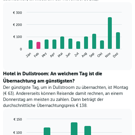
€ 300
Bar
Chart
graphic.
chart
€ 200
with
12
€ 100
bars.
Das
0
Nov
Mrz
Jun
Sep
Dez
Jän
Apr
Jul
Okt
Feb
Mai
Aug
folgende
End
of
Diagramm
interactive
zeigt
chart
den
Hotel in Dullstroom: An welchem Tag ist die
durchschnittlichen
Übernachtung am günstigsten?
Zimmerpreis
Der günstigste Tag, um in Dullstroom zu übernachten, ist Montag
im
(€ 63). Andererseits können Reisende damit rechnen, an einem
jeweiligen
Donnerstag am meisten zu zahlen. Dann beträgt der
Monat
durchschnittliche Übernachtungspreis € 138.
an.
Das
Diagramm
€ 150
hat
Bar
Chart
1
graphic.
chart
€ 100
with