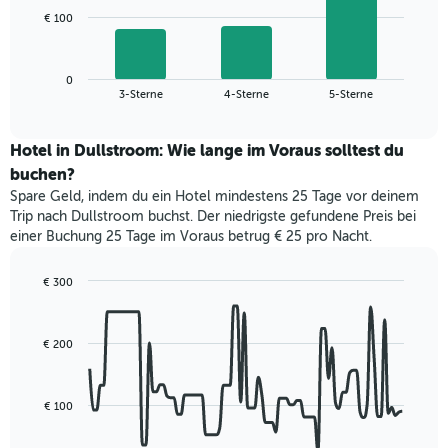
1
Das
€ 100
X-
folgende
Achse,
Diagramm
die
zeigt
die
0
den
End
3-Sterne
4-Sterne
5-Sterne
Hotelkategorien
of
durchschnittlichen
nach
interactive
Zimmerpreis
chart
Sternen
für
Hotel in Dullstroom: Wie lange im Voraus solltest du
anzeigt
dieses
buchen?
Das
Wochenende
Diagramm
Spare Geld, indem du ein Hotel mindestens 25 Tage vor deinem
in
hat
Trip nach Dullstroom buchst. Der niedrigste gefundene Preis bei
den
1
einer Buchung 25 Tage im Voraus betrug € 25 pro Nacht.
letzten
Y-
3
Achse,
Tagen,
€ 300
die
aggregiert
Line
Chart
den
graphic.
chart
nach
durchschnittlichen
with
Sternebewertung.
Zimmerpreis
€ 200
90
Das
für
data
Diagramm
points.
heute
hat
Nacht
€ 100
1
Das
in
X-
folgende
den