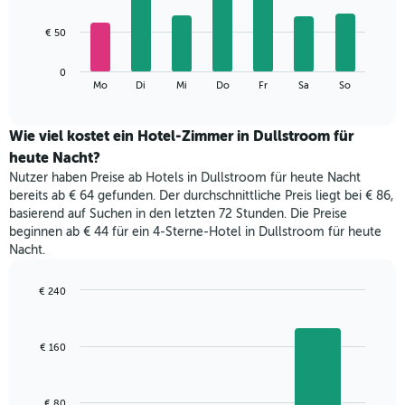
X-
7
Achse,
bars.
€ 50
die
die
Das
Monate
0
folgende
End
anzeigt.
Mo
Di
Mi
Do
Fr
Sa
So
of
Diagramm
Das
interactive
zeigt
chart
Diagramm
den
Wie viel kostet ein Hotel-Zimmer in Dullstroom für
hat
durchschnittlichen
1
heute Nacht?
Preis
Y-
Nutzer haben Preise ab Hotels in Dullstroom für heute Nacht
eines
Achse,
bereits ab € 64 gefunden. Der durchschnittliche Preis liegt bei € 86,
Zimmers
die
basierend auf Suchen in den letzten 72 Stunden. Die Preise
für
den
beginnen ab € 44 für ein 4-Sterne-Hotel in Dullstroom für heute
den
durchschnittlichen
Nacht.
jeweiligen
Zimmerpreis
Wochentag.
anzeigt.
Das
€ 240
Diagramm
Bar
Chart
hat
graphic.
chart
with
1
€ 160
3
X-
bars.
Achse,
die
Das
€ 80