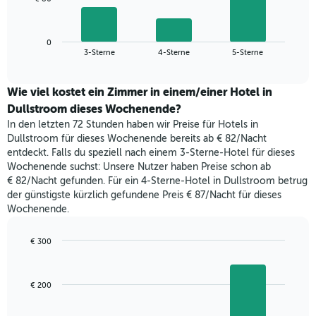
die
folgende
Wochentage
Diagramm
anzeigt.
zeigt
Das
0
den
End
3-Sterne
4-Sterne
5-Sterne
Diagramm
of
durchschnittlichen
hat
interactive
Zimmerpreis,
chart
1
der
Wie viel kostet ein Zimmer in einem/einer Hotel in
Y-
für
Dullstroom dieses Wochenende?
Achse,
heute
die
In den letzten 72 Stunden haben wir Preise für Hotels in
Nacht
den
Dullstroom für dieses Wochenende bereits ab € 82/Nacht
in
durchschnittlichen
entdeckt. Falls du speziell nach einem 3-Sterne-Hotel für dieses
den
Zimmerpreis
Wochenende suchst: Unsere Nutzer haben Preise schon ab
letzten
anzeigt.
€ 82/Nacht gefunden. Für ein 4-Sterne-Hotel in Dullstroom betrug
3
der günstigste kürzlich gefundene Preis € 87/Nacht für dieses
Tagen
Wochenende.
gefunden
wurde,
aggregiert
€ 300
nach
Bar
Chart
Sternebewertung.
graphic.
chart
with
Das
€ 200
3
Diagramm
bars.
hat