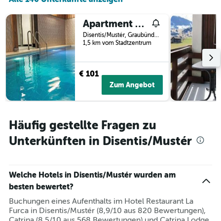
X-
Achse,
Apartment Apt A 084 by Interhome
die
die
Disentis/Mustér, Graubünden, Schweiz
Wochentage
1,5 km vom Stadtzentrum
anzeigt.
Das
Diagramm
€ 101
hat
Zum Angebot
1
Y-
Achse,
die
Häufig gestellte Fragen zu
den
durchschnittlichen
Unterkünften in Disentis/Mustér
Zimmerpreis
anzeigt.
Welche Hotels in Disentis/Mustér wurden am
besten bewertet?
Buchungen eines Aufenthalts im Hotel Restaurant La
Furca in Disentis/Mustér (8,9/10 aus 820 Bewertungen),
Catrina (8,5/10 aus 568 Bewertungen) und Catrina Lodge