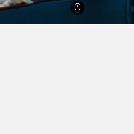
nfte in Discovery Bay
s Oui Villa
very Bay, Jamaika
km vom Stadtzentrum
478
hschn. pro
Zum