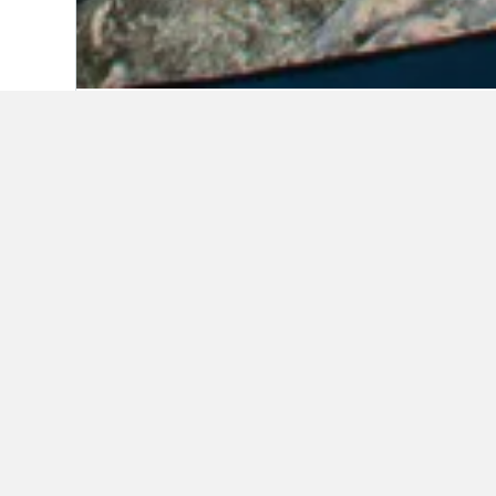
Start
Discovery Bay
Weitere Unterkü
Alle 171 Unterkünfte anzeigen
Mai
Disco
5,3 
€ 2 
Durc