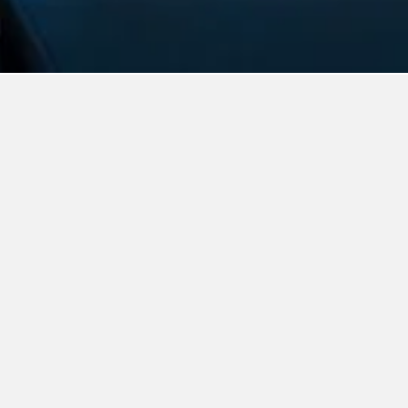
Lux Sea View Camelot Village Discovery Bay
3 Sterne
Hervorragend 9,8
302 H Camelot Village, Discovery Bay, Jamaika
1,7 km vom Stadtzentrum
Gratis WLAN
Parking
Klimaanlage
€ 119
Durchschn. pro
Zum