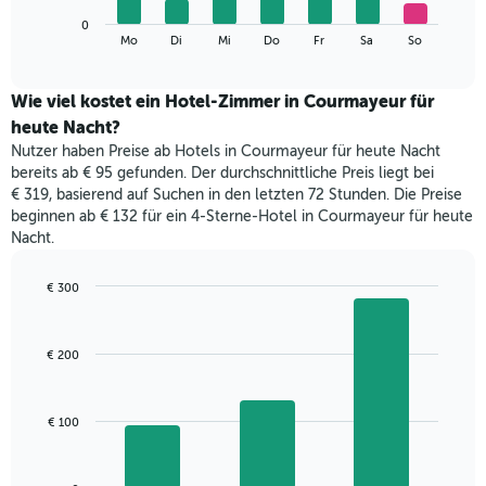
die
Das
Monate
0
folgende
End
anzeigt.
Mo
Di
Mi
Do
Fr
Sa
So
of
Diagramm
Das
interactive
zeigt
chart
Diagramm
den
Wie viel kostet ein Hotel-Zimmer in Courmayeur für
hat
durchschnittlichen
1
heute Nacht?
Preis
Y-
Nutzer haben Preise ab Hotels in Courmayeur für heute Nacht
eines
Achse,
bereits ab € 95 gefunden. Der durchschnittliche Preis liegt bei
Zimmers
die
€ 319, basierend auf Suchen in den letzten 72 Stunden. Die Preise
für
den
beginnen ab € 132 für ein 4-Sterne-Hotel in Courmayeur für heute
den
durchschnittlichen
Nacht.
jeweiligen
Zimmerpreis
Wochentag.
anzeigt.
Das
€ 300
Diagramm
Bar
Chart
hat
graphic.
chart
with
1
€ 200
3
X-
bars.
Achse,
die
Das
€ 100
die
folgende
Wochentage
Diagramm
anzeigt.
zeigt