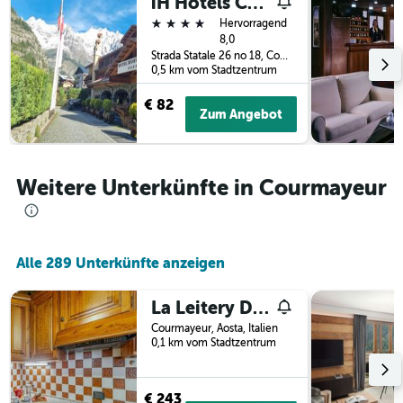
iH Hotels Courmayeur Mont Blanc
gefunden
dem
4 Sterne
Hervorragend
wurde.
Aufenthalt
8,0
anzeigt
Strada Statale 26 no 18, Courmayeur, Aosta, Italien
Das
0,5 km vom Stadtzentrum
Diagramm
hat
€ 82
Zum Angebot
1
Y-
Achse,
die
Weitere Unterkünfte in Courmayeur
den
durchschnittlichen
Zimmerpreis
anzeigt
Alle 289 Unterkünfte anzeigen
La Leitery Du Mont Blanc 2 - Accogliente E Centrale - Cour 0141
Courmayeur, Aosta, Italien
0,1 km vom Stadtzentrum
€ 243