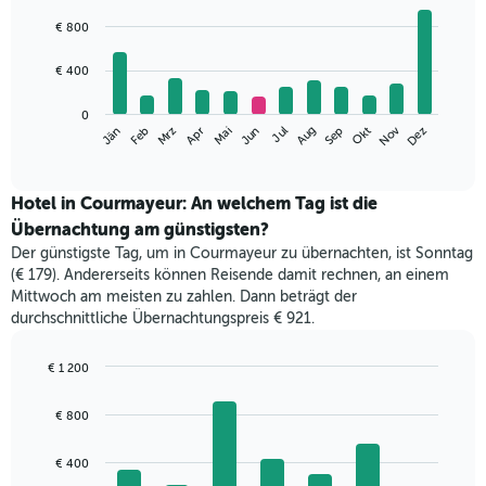
Bar
Chart
graphic.
chart
€ 800
with
12
€ 400
bars.
Das
0
Nov
Mrz
Jun
Sep
Dez
Jän
Apr
Jul
Okt
Feb
Mai
Aug
folgende
End
of
Diagramm
interactive
zeigt
chart
den
Hotel in Courmayeur: An welchem Tag ist die
durchschnittlichen
Übernachtung am günstigsten?
Zimmerpreis
Der günstigste Tag, um in Courmayeur zu übernachten, ist Sonntag
im
(€ 179). Andererseits können Reisende damit rechnen, an einem
jeweiligen
Mittwoch am meisten zu zahlen. Dann beträgt der
Monat
durchschnittliche Übernachtungspreis € 921.
an.
Das
Diagramm
€ 1 200
hat
Bar
Chart
1
graphic.
chart
€ 800
with
X-
7
Achse,
bars.
€ 400
die