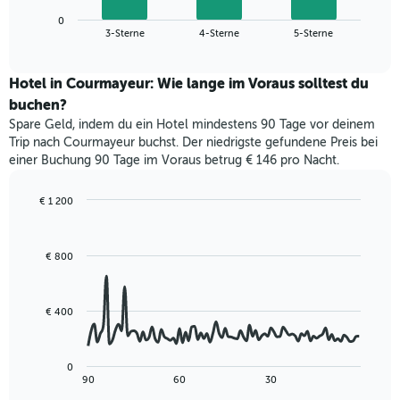
die
zeigt
die
0
den
End
3-Sterne
4-Sterne
5-Sterne
Hotelkategorien
of
durchschnittlichen
nach
interactive
Zimmerpreis
chart
Sternen
für
Hotel in Courmayeur: Wie lange im Voraus solltest du
anzeigt
dieses
buchen?
Das
Wochenende
Diagramm
Spare Geld, indem du ein Hotel mindestens 90 Tage vor deinem
in
hat
Trip nach Courmayeur buchst. Der niedrigste gefundene Preis bei
den
1
einer Buchung 90 Tage im Voraus betrug € 146 pro Nacht.
letzten
Y-
3
Achse,
Tagen,
€ 1 200
die
aggregiert
Line
Chart
den
graphic.
chart
nach
durchschnittlichen
with
Sternebewertung.
Zimmerpreis
€ 800
90
Das
für
data
Diagramm
points.
heute
hat
Nacht
€ 400
1
Das
in
X-
folgende
den
Achse,
Diagramm
letzten
0
die
zeigt,
3
End
90
60
30
die
of
wie
Tagen
interactive