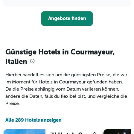
Hotelkategorien
sich
anzeigt.
chart
nach
der
Sternen
Preis
Angebote finden
anzeigt
für
Das
ein
Diagramm
Zimmer
hat
ändert,
1
je
Y-
näher
Günstige Hotels in Courmayeur,
Achse,
das
die
Aufenthaltsdatum
Italien
den
rückt.
durchschnittlichen
Das
Hierbei handelt es sich um die günstigsten Preise, die wir
Zimmerpreis
Diagramm
an
im Moment für Hotels in Courmayeur gefunden haben.
hat
diesem
1
Da die Preise abhängig vom Datum variieren können,
Wochenende
X-
ändere die Daten, falls du flexibel bist, und vergleiche die
anzeigt,
Achse,
Preise.
der
die
in
die
den
Anzahl
Alle 289 Hotels anzeigen
letzten
der
3
Tage
Tagen
vor