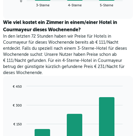
Das
0
den
End
3-Sterne
4-Sterne
5-Sterne
Diagramm
of
durchschnittlichen
hat
interactive
Zimmerpreis,
chart
1
der
Wie viel kostet ein Zimmer in einem/einer Hotel in
Y-
für
Courmayeur dieses Wochenende?
Achse,
heute
die
In den letzten 72 Stunden haben wir Preise für Hotels in
Nacht
den
Courmayeur für dieses Wochenende bereits ab € 111/Nacht
in
durchschnittlichen
entdeckt. Falls du speziell nach einem 3-Sterne-Hotel für dieses
den
Zimmerpreis
Wochenende suchst: Unsere Nutzer haben Preise schon ab
letzten
anzeigt.
€ 111/Nacht gefunden. Für ein 4-Sterne-Hotel in Courmayeur
3
betrug der günstigste kürzlich gefundene Preis € 231/Nacht für
Tagen
dieses Wochenende.
gefunden
wurde,
aggregiert
€ 450
nach
Bar
Chart
Sternebewertung.
graphic.
chart
with
Das
€ 300
3
Diagramm
bars.
hat
1
Das
€ 150
X-
folgende
Achse,
Diagramm