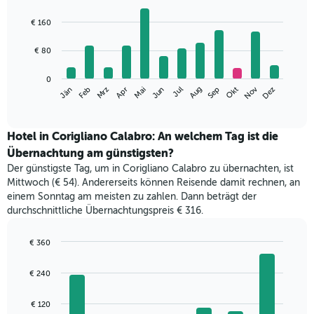
Bar
Chart
graphic.
chart
€ 160
with
12
€ 80
bars.
Das
0
Nov
Mrz
Jun
Sep
Dez
Apr
Jul
Jän
Okt
Feb
Mai
Aug
folgende
End
of
Diagramm
interactive
zeigt
chart
den
Hotel in Corigliano Calabro: An welchem Tag ist die
durchschnittlichen
Übernachtung am günstigsten?
Zimmerpreis
Der günstigste Tag, um in Corigliano Calabro zu übernachten, ist
im
Mittwoch (€ 54). Andererseits können Reisende damit rechnen, an
jeweiligen
einem Sonntag am meisten zu zahlen. Dann beträgt der
Monat
durchschnittliche Übernachtungspreis € 316.
an.
Das
Diagramm
€ 360
hat
Bar
Chart
1
graphic.
chart
€ 240
with
X-
7
Achse,
bars.
€ 120
die