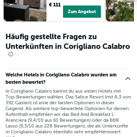
die
€ 111
die
Zum Angebot
Hotelkategorien
nach
Sternen
anzeigt
Häufig gestellte Fragen zu
Das
Diagramm
Unterkünften in Corigliano Calabro
hat
1
Y-
Achse,
die
Welche Hotels in Corigliano Calabro wurden am
den
besten bewertet?
durchschnittlichen
Zimmerpreis
In Corigliano Calabro kannst du aus vielen Hotels mit
für
Top-Bewertungen wählen. Das Salice Resort (mit 8,3 von
heute
392 Gästen) ist eine der besten Optionen in dieser
Nacht
Gegend. Als weitere top-bewertete Optionen für deinen
in
Aufenthalt empfehlen wir das Bed And Breakfast L'
den
Aranciera (9,4/10 aus 61 Bewertungen) oder da B&B
letzten
Lasso (9,3/10 aus 228 Bewertungen), die als Unterkünfte
3
in Corigliano Calabro ebenfalls sehr empfehlenswert