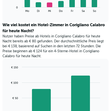
die
Das
Monate
0
folgende
End
anzeigt.
Mo
Di
Mi
Do
Fr
Sa
So
of
Diagramm
Das
interactive
zeigt
chart
Diagramm
den
Wie viel kostet ein Hotel-Zimmer in Corigliano Calabro
hat
durchschnittlichen
1
für heute Nacht?
Preis
Y-
Nutzer haben Preise ab Hotels in Corigliano Calabro für heute
eines
Achse,
Nacht bereits ab € 80 gefunden. Der durchschnittliche Preis liegt
Zimmers
die
bei € 138, basierend auf Suchen in den letzten 72 Stunden. Die
für
den
Preise beginnen ab € 124 für ein 4-Sterne-Hotel in Corigliano
den
durchschnittlichen
Calabro für heute Nacht.
jeweiligen
Zimmerpreis
Wochentag.
anzeigt.
Das
€ 150
Diagramm
Bar
Chart
hat
graphic.
chart
with
1
€ 100
2
X-
bars.
Achse,
die
Das
€ 50
die
folgende
Wochentage
Diagramm
anzeigt.