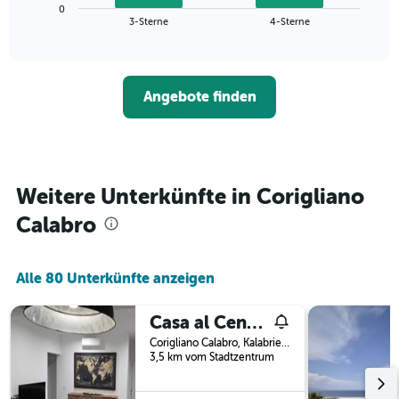
zeigt
Das
0
den
End
3-Sterne
4-Sterne
Diagramm
of
durchschnittlichen
hat
interactive
Zimmerpreis,
chart
1
der
Y-
für
Achse,
Angebote finden
heute
die
Nacht
den
in
durchschnittlichen
den
Zimmerpreis
letzten
anzeigt.
3
Weitere Unterkünfte in Corigliano
Tagen
Calabro
gefunden
wurde,
aggregiert
nach
Alle 80 Unterkünfte anzeigen
Sternebewertung.
Das
Casa al Centro
Diagramm
hat
Corigliano Calabro, Kalabrien, Italien
1
3,5 km vom Stadtzentrum
X-
Achse,