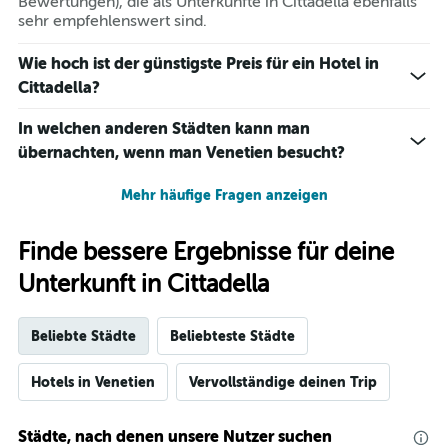
Bewertungen), die als Unterkünfte in Cittadella ebenfalls
den
sehr empfehlenswert sind.
letzten
3
Wie hoch ist der günstigste Preis für ein Hotel in
Tagen
Cittadella?
gefunden
wurde.
In welchen anderen Städten kann man
übernachten, wenn man Venetien besucht?
Mehr häufige Fragen anzeigen
Finde bessere Ergebnisse für deine
Unterkunft in Cittadella
Beliebte Städte
Beliebteste Städte
Hotels in Venetien
Vervollständige deinen Trip
Städte, nach denen unsere Nutzer suchen