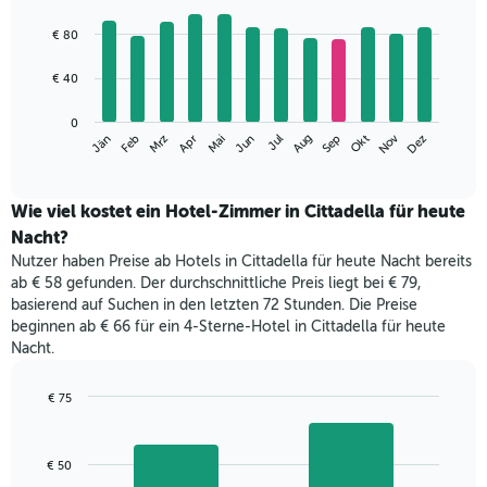
Bar
Chart
graphic.
chart
€ 80
with
12
€ 40
bars.
Das
0
Nov
Jän
Apr
Jul
Okt
Jun
Mrz
Sep
Dez
Feb
Mai
Aug
folgende
End
of
Diagramm
interactive
zeigt
chart
den
Wie viel kostet ein Hotel-Zimmer in Cittadella für heute
durchschnittlichen
Nacht?
Zimmerpreis
Nutzer haben Preise ab Hotels in Cittadella für heute Nacht bereits
im
ab € 58 gefunden. Der durchschnittliche Preis liegt bei € 79,
jeweiligen
basierend auf Suchen in den letzten 72 Stunden. Die Preise
Monat
beginnen ab € 66 für ein 4-Sterne-Hotel in Cittadella für heute
an.
Nacht.
Das
Diagramm
hat
€ 75
1
Bar
Chart
X-
graphic.
chart
with
Achse,
€ 50
2
die