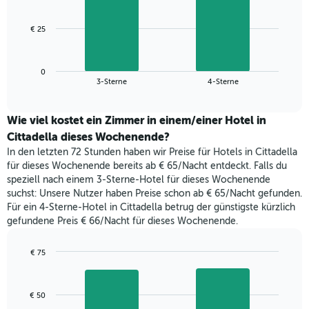
bars.
die
Monate
Das
€ 25
anzeigt.
folgende
Das
Diagramm
Diagramm
zeigt
hat
0
den
End
3-Sterne
4-Sterne
1
of
durchschnittlichen
Y-
interactive
Zimmerpreis,
chart
Achse,
der
Wie viel kostet ein Zimmer in einem/einer Hotel in
die
für
Cittadella dieses Wochenende?
den
heute
durchschnittlichen
In den letzten 72 Stunden haben wir Preise für Hotels in Cittadella
Nacht
Zimmerpreis
für dieses Wochenende bereits ab € 65/Nacht entdeckt. Falls du
in
anzeigt.
speziell nach einem 3-Sterne-Hotel für dieses Wochenende
den
suchst: Unsere Nutzer haben Preise schon ab € 65/Nacht gefunden.
letzten
Für ein 4-Sterne-Hotel in Cittadella betrug der günstigste kürzlich
3
gefundene Preis € 66/Nacht für dieses Wochenende.
Tagen
gefunden
wurde,
€ 75
aggregiert
Bar
Chart
nach
graphic.
chart
with
Sternebewertung.
€ 50
2
Das