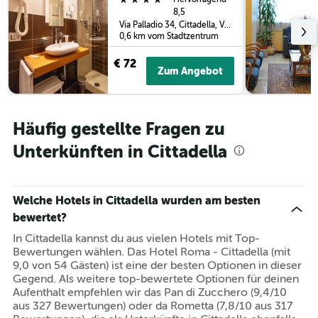
X-
in
8,5
Achse,
Via Palladio 34, Cittadella, Venetien, Italien
den
die
0,6 km vom Stadtzentrum
letzten
die
3
Hotelkategorien
€ 72
Tagen
Zum Angebot
nach
anzeigt.
Sternen
anzeigt
Das
Häufig gestellte Fragen zu
Diagramm
hat
Unterkünften in Cittadella
1
Y-
Achse,
die
Welche Hotels in Cittadella wurden am besten
den
bewertet?
durchschnittlichen
Zimmerpreis
In Cittadella kannst du aus vielen Hotels mit Top-
an
Bewertungen wählen. Das Hotel Roma - Cittadella (mit
diesem
9,0 von 54 Gästen) ist eine der besten Optionen in dieser
Wochenende
Gegend. Als weitere top-bewertete Optionen für deinen
anzeigt,
Aufenthalt empfehlen wir das Pan di Zucchero (9,4/10
der
aus 327 Bewertungen) oder da Rometta (7,8/10 aus 317
in