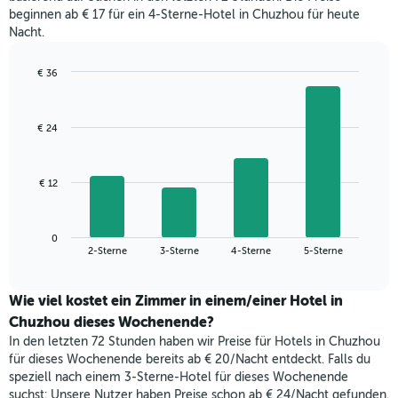
beginnen ab € 17 für ein 4-Sterne-Hotel in Chuzhou für heute
Nacht.
€ 36
Bar
Chart
graphic.
chart
with
€ 24
4
bars.
Das
€ 12
folgende
Diagramm
zeigt
0
den
End
2-Sterne
3-Sterne
4-Sterne
5-Sterne
of
durchschnittlichen
interactive
Zimmerpreis,
chart
der
Wie viel kostet ein Zimmer in einem/einer Hotel in
für
Chuzhou dieses Wochenende?
heute
In den letzten 72 Stunden haben wir Preise für Hotels in Chuzhou
Nacht
für dieses Wochenende bereits ab € 20/Nacht entdeckt. Falls du
in
speziell nach einem 3-Sterne-Hotel für dieses Wochenende
den
suchst: Unsere Nutzer haben Preise schon ab € 24/Nacht gefunden.