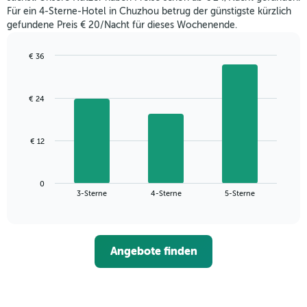
letzten
Für ein 4-Sterne-Hotel in Chuzhou betrug der günstigste kürzlich
3
gefundene Preis € 20/Nacht für dieses Wochenende.
Tagen
gefunden
wurde,
€ 36
aggregiert
Bar
Chart
nach
graphic.
chart
with
Sternebewertung.
€ 24
3
Das
bars.
Diagramm
hat
Das
€ 12
1
folgende
X-
Diagramm
Achse,
zeigt
die
0
den
End
3-Sterne
4-Sterne
5-Sterne
die
of
durchschnittlichen
interactive
Hotelkategorien
Zimmerpreis
chart
nach
für
Sternen
dieses
anzeigt
Angebote finden
Wochenende
Das
in
Diagramm
den
hat
letzten
1