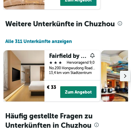
Zum Angebot
den
durchschnittlichen
Zimmerpreis
an
Weitere Unterkünfte in Chuzhou
diesem
Wochenende
anzeigt,
Alle 311 Unterkünfte anzeigen
der
in
den
Fairfield by Marriott Chuzhou Railway Station
letzten
3 Sterne
Hervorragend 9,0
3
No.200 Hongwudong Road, Nanqiao District, Chuzhou, China
Tagen
13,4 km vom Stadtzentrum
gefunden
wurde.
€ 33
Zum Angebot
Häufig gestellte Fragen zu
Unterkünften in Chuzhou