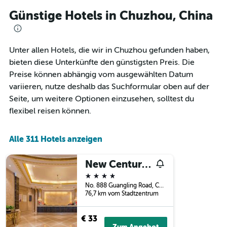
3
Y-
Tagen,
Günstige Hotels in Chuzhou, China
Achse,
aggregiert
die
nach
den
Sternebewertung.
durchschnittlichen
Das
Unter allen Hotels, die wir in Chuzhou gefunden haben,
Zimmerpreis
Diagramm
bieten diese Unterkünfte den günstigsten Preis. Die
für
hat
heute
Preise können abhängig vom ausgewählten Datum
1
Nacht
variieren, nutze deshalb das Suchformular oben auf der
X-
in
Achse,
Seite, um weitere Optionen einzusehen, solltest du
den
die
flexibel reisen können.
letzten
die
3
Hotelkategorien
Tagen
nach
Alle 311 Hotels anzeigen
anzeigt.
Sternen
anzeigt
New Century International Hotel (Wuyue Square Branch, Tianchang Municipal Government)
Das
Diagramm
4 Sterne
hat
No. 888 Guangling Road, Chuzhou, China
1
76,7 km vom Stadtzentrum
Y-
Achse,
€ 33
die