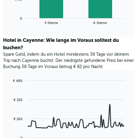
1
folgende
X-
Diagramm
Achse,
zeigt
die
0
den
End
3-Sterne
4-Sterne
die
of
durchschnittlichen
interactive
Hotelkategorien
Zimmerpreis
chart
nach
für
Hotel in Cayenne: Wie lange im Voraus solltest du
Sternen
dieses
buchen?
anzeigt
Wochenende
Das
Spare Geld, indem du ein Hotel mindestens 38 Tage vor deinem
in
Diagramm
Trip nach Cayenne buchst. Der niedrigste gefundene Preis bei einer
den
hat
Buchung 38 Tage im Voraus betrug € 82 pro Nacht.
letzten
1
3
Y-
Tagen,
€ 480
Achse,
aggregiert
Line
Chart
die
graphic.
chart
nach
den
with
Sternebewertung.
€ 320
durchschnittlichen
90
Das
data
Zimmerpreis
Diagramm
points.
für
hat
heute
€ 160
1
Das
Nacht
X-
folgende
in
Achse,
Diagramm
den