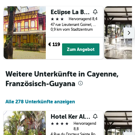
3
Tage
Tagen
vor
Eclipse La Belle Etoile Appart'hôtel
gefunden
dem
3 Sterne
Hervorragend 8,4
wurde.
Aufenthalt
47 rue Lieutenant Goinet, Cayenne, Französisch-Guyana
anzeigt
0,9 km vom Stadtzentrum
Das
Diagramm
€ 119
hat
Zum Angebot
1
Y-
Achse,
die
Weitere Unterkünfte in Cayenne,
den
durchschnittlichen
Französisch-Guyana
Zimmerpreis
anzeigt
Alle 278 Unterkünfte anzeigen
Hotel Ker Alberte
4 Sterne
Hervorragend
8,8
4 Rue du Docteur Sainte Rose, Cayenne, Französisch-Guyana