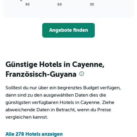
0
die
zeigt,
letzten
End
90
60
30
die
of
wie
3
interactive
Hotelkategorien
sich
Tagen
chart
nach
der
anzeigt.
Sternen
Preis
Angebote finden
anzeigt
für
Das
ein
Diagramm
Zimmer
hat
ändert,
1
je
Y-
näher
Günstige Hotels in Cayenne,
Achse,
das
die
Aufenthaltsdatum
Französisch-Guyana
den
rückt.
durchschnittlichen
Das
Solltest du nur über ein begrenztes Budget verfügen,
Zimmerpreis
Diagramm
an
dann sind zu den ausgewählten Daten dies die
hat
diesem
1
günstigsten verfügbaren Hotels in Cayenne. Ziehe
Wochenende
X-
abweichende Daten in Betracht, wenn du Preise
anzeigt,
Achse,
vergleichen kannst.
der
die
in
die
den
Anzahl
Alle 278 Hotels anzeigen
letzten
der