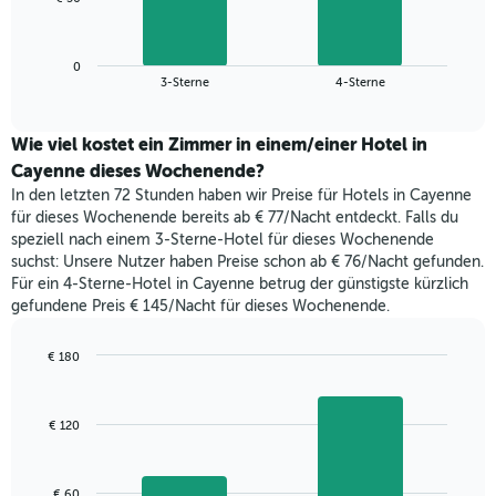
die
folgende
Wochentage
Diagramm
anzeigt.
zeigt
Das
0
den
End
3-Sterne
4-Sterne
Diagramm
of
durchschnittlichen
hat
interactive
Zimmerpreis,
chart
1
der
Wie viel kostet ein Zimmer in einem/einer Hotel in
Y-
für
Cayenne dieses Wochenende?
Achse,
heute
die
In den letzten 72 Stunden haben wir Preise für Hotels in Cayenne
Nacht
den
für dieses Wochenende bereits ab € 77/Nacht entdeckt. Falls du
in
durchschnittlichen
speziell nach einem 3-Sterne-Hotel für dieses Wochenende
den
Zimmerpreis
suchst: Unsere Nutzer haben Preise schon ab € 76/Nacht gefunden.
letzten
anzeigt.
Für ein 4-Sterne-Hotel in Cayenne betrug der günstigste kürzlich
3
gefundene Preis € 145/Nacht für dieses Wochenende.
Tagen
gefunden
wurde,
€ 180
aggregiert
Bar
Chart
nach
graphic.
chart
with
Sternebewertung.
€ 120
2
Das
bars.
Diagramm
hat
Das
€ 60