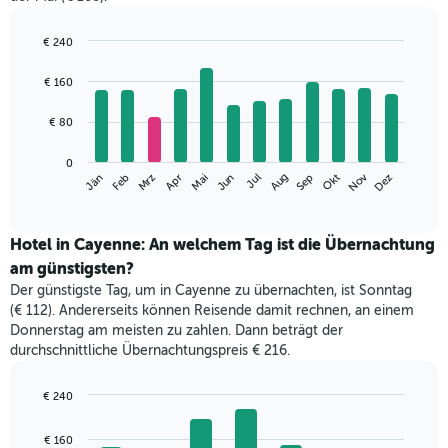
€ 240
Bar
Chart
graphic.
chart
€ 160
with
12
€ 80
bars.
Das
0
Nov
Mrz
Jun
Sep
Dez
Jän
Apr
Jul
Okt
Feb
Mai
Aug
folgende
End
of
Diagramm
interactive
zeigt
chart
den
Hotel in Cayenne: An welchem Tag ist die Übernachtung
durchschnittlichen
am günstigsten?
Zimmerpreis
Der günstigste Tag, um in Cayenne zu übernachten, ist Sonntag
im
(€ 112). Andererseits können Reisende damit rechnen, an einem
jeweiligen
Donnerstag am meisten zu zahlen. Dann beträgt der
Monat
durchschnittliche Übernachtungspreis € 216.
an.
Das
Diagramm
€ 240
hat
Bar
Chart
1
graphic.
chart
€ 160
with