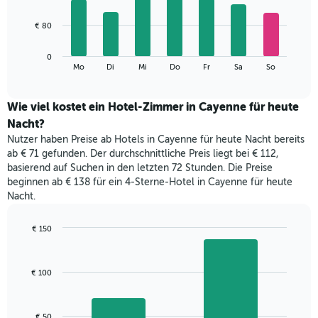
X-
7
Achse,
bars.
€ 80
die
die
Das
Monate
0
folgende
End
anzeigt.
Mo
Di
Mi
Do
Fr
Sa
So
of
Diagramm
Das
interactive
zeigt
chart
Diagramm
den
Wie viel kostet ein Hotel-Zimmer in Cayenne für heute
hat
durchschnittlichen
1
Nacht?
Preis
Y-
Nutzer haben Preise ab Hotels in Cayenne für heute Nacht bereits
eines
Achse,
ab € 71 gefunden. Der durchschnittliche Preis liegt bei € 112,
Zimmers
die
basierend auf Suchen in den letzten 72 Stunden. Die Preise
für
den
beginnen ab € 138 für ein 4-Sterne-Hotel in Cayenne für heute
den
durchschnittlichen
Nacht.
jeweiligen
Zimmerpreis
Wochentag.
anzeigt.
Das
€ 150
Diagramm
Bar
Chart
hat
graphic.
chart
with
1
€ 100
2
X-
bars.
Achse,
die
Das
€ 50