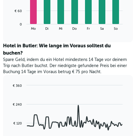
X-
7
Achse,
bars.
€ 60
die
die
Das
Monate
0
folgende
End
anzeigt.
Mo
Di
Mi
Do
Fr
Sa
So
of
Diagramm
Das
interactive
zeigt
chart
Diagramm
den
Hotel in Butler: Wie lange im Voraus solltest du
hat
durchschnittlichen
1
buchen?
Preis
Y-
Spare Geld, indem du ein Hotel mindestens 14 Tage vor deinem
eines
Achse,
Trip nach Butler buchst. Der niedrigste gefundene Preis bei einer
Zimmers
die
Buchung 14 Tage im Voraus betrug € 75 pro Nacht.
für
den
den
durchschnittlichen
jeweiligen
€ 360
Zimmerpreis
Wochentag.
Line
Chart
anzeigt.
Das
graphic.
chart
with
Diagramm
€ 240
90
hat
data
1
points.
X-
€ 120
Achse,
Das
die
folgende