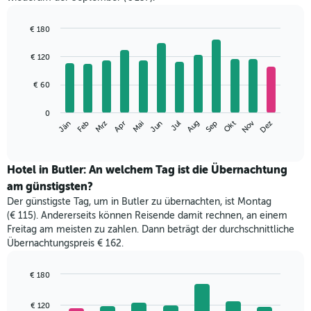
€ 180
Bar
Chart
graphic.
chart
€ 120
with
12
€ 60
bars.
Das
0
Nov
Jän
Apr
Jul
Okt
Mrz
Jun
Sep
Dez
Feb
Mai
Aug
folgende
End
of
Diagramm
interactive
zeigt
chart
den
Hotel in Butler: An welchem Tag ist die Übernachtung
durchschnittlichen
am günstigsten?
Zimmerpreis
Der günstigste Tag, um in Butler zu übernachten, ist Montag
im
(€ 115). Andererseits können Reisende damit rechnen, an einem
jeweiligen
Freitag am meisten zu zahlen. Dann beträgt der durchschnittliche
Monat
Übernachtungspreis € 162.
an.
Das
Diagramm
€ 180
hat
Bar
Chart
1
graphic.
chart
€ 120
with