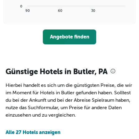
die
Diagramm
Wochentage
0
zeigt,
End
90
60
30
anzeigt.
of
wie
interactive
Das
sich
chart
Diagramm
der
hat
Preis
1
Angebote finden
für
Y-
ein
Achse,
Zimmer
die
ändert,
den
je
durchschnittlichen
näher
Günstige Hotels in Butler, PA
Zimmerpreis
das
anzeigt.
Aufenthaltsdatum
Hierbei handelt es sich um die günstigsten Preise, die wir
rückt.
Das
im Moment für Hotels in Butler gefunden haben. Solltest
Diagramm
du bei der Ankunft und bei der Abreise Spielraum haben,
hat
nutze das Suchformular, um Preise für andere Daten
1
einzusehen und zu vergleichen.
X-
Achse,
die
Alle 27 Hotels anzeigen
die
Anzahl