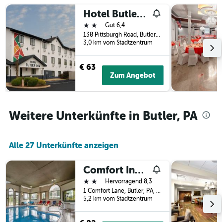
der
Hotel Butler Inn
Tage
2 Sterne
Gut 6,4
vor
138 Pittsburgh Road, Butler, PA, USA
dem
3,0 km vom Stadtzentrum
Aufenthalt
anzeigt
Das
€ 63
Diagramm
Zum Angebot
hat
1
Y-
Achse,
Weitere Unterkünfte in Butler, PA
die
den
durchschnittlichen
Alle 27 Unterkünfte anzeigen
Zimmerpreis
anzeigt
Comfort Inn & Suites Butler
2 Sterne
Hervorragend 8,3
1 Comfort Lane, Butler, PA, USA
5,2 km vom Stadtzentrum