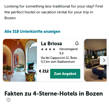
den
durchschnittlichen
Looking for something less traditional for your stay? Find
Zimmerpreis
the perfect hostel or vacation rental for your trip in
anzeigt
Bozen.
Alle 318 Unterkünfte anzeigen
La Briosa
4 Sterne
Hervorragend
9,4
Via dei Cappuccini 12, Bozen, Südtirol, Italien
0,3 km vom Stadtzentrum
€ 212
Zum Angebot
Fakten zu 4-Sterne-Hotels in Bozen