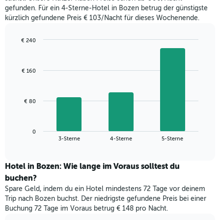
letzten
anzeigt.
gefunden. Für ein 4-Sterne-Hotel in Bozen betrug der günstigste
3
kürzlich gefundene Preis € 103/Nacht für dieses Wochenende.
Tagen
gefunden
wurde,
€ 240
aggregiert
Bar
Chart
nach
graphic.
chart
with
Sternebewertung.
€ 160
3
Das
bars.
Diagramm
hat
Das
€ 80
1
folgende
X-
Diagramm
Achse,
zeigt
die
0
den
End
3-Sterne
4-Sterne
5-Sterne
die
of
durchschnittlichen
interactive
Hotelkategorien
Zimmerpreis
chart
nach
für
Hotel in Bozen: Wie lange im Voraus solltest du
Sternen
dieses
buchen?
anzeigt
Wochenende
Das
Spare Geld, indem du ein Hotel mindestens 72 Tage vor deinem
in
Diagramm
Trip nach Bozen buchst. Der niedrigste gefundene Preis bei einer
den
hat
Buchung 72 Tage im Voraus betrug € 148 pro Nacht.
letzten
1