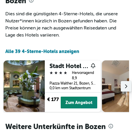
Bozen
den
rückt.
durchschnittlichen
Das
Dies sind die günstigsten 4-Sterne-Hotels, die unsere
Zimmerpreis
Diagramm
an
Nutzer*innen kürzlich in Bozen gefunden haben. Die
hat
diesem
1
Preise können je nach ausgewählten Reisedaten und
Wochenende
X-
Lage des Hotels variieren.
anzeigt,
Achse,
der
die
in
die
Alle 39 4-Sterne-Hotels anzeigen
den
Anzahl
letzten
der
3
Stadt Hotel Città
Tage
Tagen
vor
4 Sterne
Hervorragend
gefunden
dem
8,9
wurde.
Aufenthalt
Piazza Walther 21, Bozen, Südtirol, Italien
0,0 km vom Stadtzentrum
anzeigt
Das
€ 177
Diagramm
Zum Angebot
hat
1
Y-
Achse,
Weitere Unterkünfte in Bozen
die