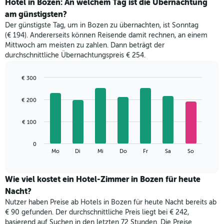
den
Hotel in Bozen: An welchem Tag ist die Übernachtung
durchschnittlichen
am günstigsten?
Zimmerpreis
Der günstigste Tag, um in Bozen zu übernachten, ist Sonntag
im
(€ 194). Andererseits können Reisende damit rechnen, an einem
jeweiligen
Mittwoch am meisten zu zahlen. Dann beträgt der
Monat
durchschnittliche Übernachtungspreis € 254.
an.
Das
Diagramm
€ 300
hat
Bar
Chart
1
graphic.
chart
€ 200
with
X-
7
Achse,
bars.
€ 100
die
die
Das
Monate
0
folgende
End
anzeigt.
Mo
Di
Mi
Do
Fr
Sa
So
of
Diagramm
Das
interactive
zeigt
chart
Diagramm
den
Wie viel kostet ein Hotel-Zimmer in Bozen für heute
hat
durchschnittlichen
1
Nacht?
Preis
Y-
Nutzer haben Preise ab Hotels in Bozen für heute Nacht bereits ab
eines
Achse,
€ 90 gefunden. Der durchschnittliche Preis liegt bei € 242,
Zimmers
die
basierend auf Suchen in den letzten 72 Stunden. Die Preise