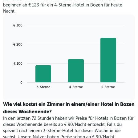
für
den
beginnen ab € 123 für ein 4-Sterne-Hotel in Bozen für heute
den
durchschnittlichen
Nacht.
jeweiligen
Zimmerpreis
Wochentag.
anzeigt.
Das
€ 300
Diagramm
Bar
Chart
hat
graphic.
chart
with
1
€ 200
3
X-
bars.
Achse,
die
Das
€ 100
die
folgende
Wochentage
Diagramm
anzeigt.
zeigt
Das
0
den
End
3-Sterne
4-Sterne
5-Sterne
Diagramm
of
durchschnittlichen
hat
interactive
Zimmerpreis,
chart
1
der
Wie viel kostet ein Zimmer in einem/einer Hotel in Bozen
Y-
für
dieses Wochenende?
Achse,
heute
die
In den letzten 72 Stunden haben wir Preise für Hotels in Bozen für
Nacht
den
dieses Wochenende bereits ab € 90/Nacht entdeckt. Falls du
in
durchschnittlichen
speziell nach einem 3-Sterne-Hotel für dieses Wochenende
den
Zimmerpreis
suchst: Unsere Nutzer haben Preise schon ab € 90/Nacht