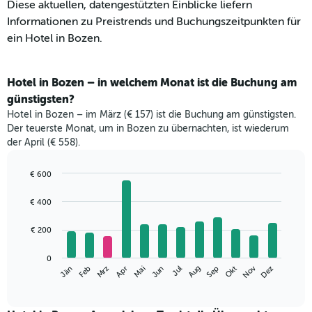
Diese aktuellen, datengestützten Einblicke liefern
Informationen zu Preistrends und Buchungszeitpunkten für
ein Hotel in Bozen.
Hotel in Bozen – in welchem Monat ist die Buchung am
günstigsten?
Hotel in Bozen – im März (€ 157) ist die Buchung am günstigsten.
Der teuerste Monat, um in Bozen zu übernachten, ist wiederum
der April (€ 558).
€ 600
Bar
Chart
graphic.
chart
€ 400
with
12
€ 200
bars.
Das
0
Nov
Jän
Feb
Mrz
Apr
Mai
Jun
Jul
Aug
Sep
Okt
Dez
folgende
End
of
Diagramm
interactive
zeigt
chart