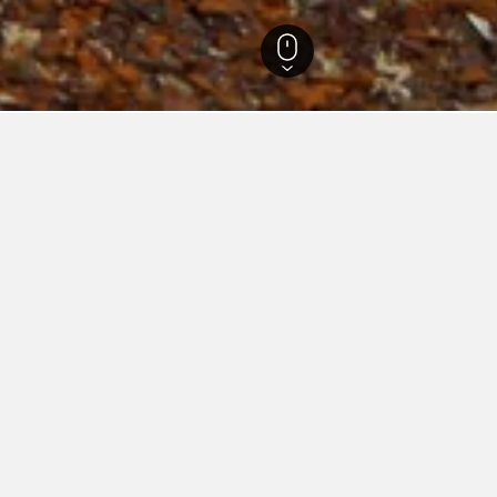
 in Bloomfield, NM
omfield gefunden haben, bieten diese Unterkünfte den günstigst
ten, der Anzahl der Sterne eines Hotels und dessen Standort.
Super 8 by Wyndham Bloomfield
erne
Gut 7,7
525 West Broadway Avenue, Bloomfield, NM, USA
km vom Stadtzentrum