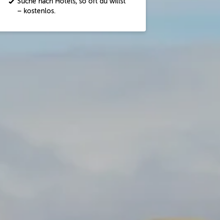
Suche nach Hotels, so oft du willst
– kostenlos.