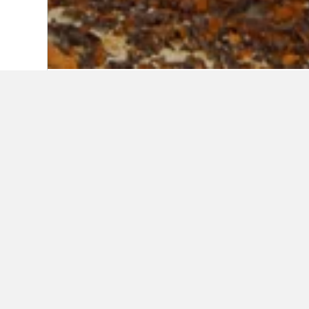
Start
Bloomfield
Günstige Hotels
Unter allen Hotels, die wir in Blo
abhängig von den ausgewählten Da
Alle 8 Hotels anzeigen
2 St
0,1 