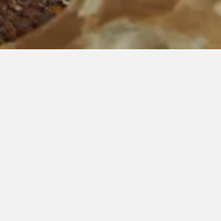
en Preis. Üblicherweise variieren die Preise
Best Western Territorial Inn & Suites
3 Sterne
Hervorragend 8,8
415 South Bloomfield Boulevard, Bloomfield, NM, USA
0,3 km vom Stadtzentrum