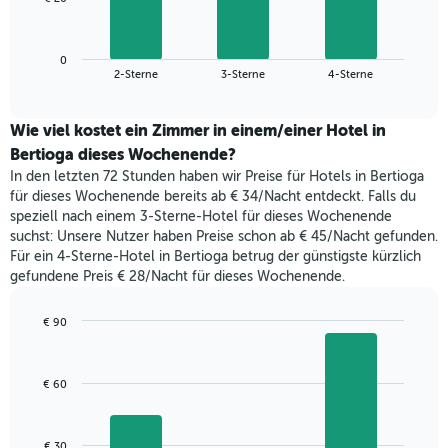
die
folgende
Wochentage
Diagramm
anzeigt.
zeigt
Das
0
den
End
2-Sterne
3-Sterne
4-Sterne
Diagramm
of
durchschnittlichen
hat
interactive
Zimmerpreis,
chart
1
der
Wie viel kostet ein Zimmer in einem/einer Hotel in
Y-
für
Bertioga dieses Wochenende?
Achse,
heute
die
In den letzten 72 Stunden haben wir Preise für Hotels in Bertioga
Nacht
den
für dieses Wochenende bereits ab € 34/Nacht entdeckt. Falls du
in
durchschnittlichen
speziell nach einem 3-Sterne-Hotel für dieses Wochenende
den
Zimmerpreis
suchst: Unsere Nutzer haben Preise schon ab € 45/Nacht gefunden.
letzten
anzeigt.
Für ein 4-Sterne-Hotel in Bertioga betrug der günstigste kürzlich
3
gefundene Preis € 28/Nacht für dieses Wochenende.
Tagen
gefunden
wurde,
€ 90
aggregiert
Bar
Chart
nach
graphic.
chart
with
Sternebewertung.
€ 60
3
Das
bars.
Diagramm
hat
Das
€ 30