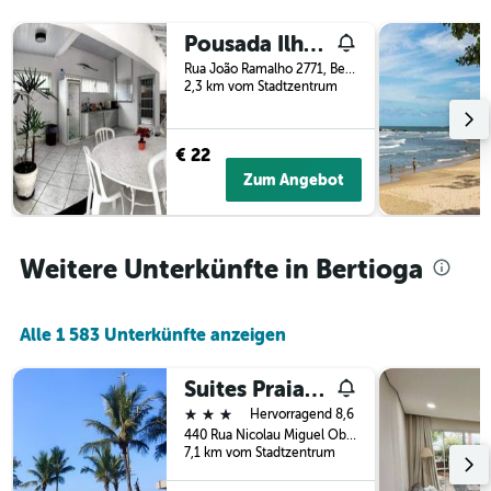
3
Tage
Tagen
vor
Pousada Ilha de Santorini
gefunden
dem
Rua João Ramalho 2771, Bertioga, Brasilien
wurde.
Aufenthalt
2,3 km vom Stadtzentrum
anzeigt
Das
Diagramm
€ 22
hat
Zum Angebot
1
Y-
Achse,
die
Weitere Unterkünfte in Bertioga
den
durchschnittlichen
Zimmerpreis
anzeigt
Alle 1 583 Unterkünfte anzeigen
Suites Praiamar Vista Linda
3 Sterne
Hervorragend 8,6
440 Rua Nicolau Miguel Obeidi Pousada, Bertioga, Brasilien
7,1 km vom Stadtzentrum