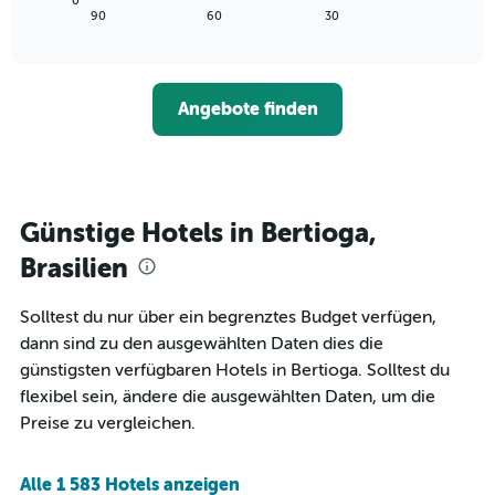
0
die
zeigt,
letzten
End
90
60
30
die
of
wie
3
interactive
Hotelkategorien
sich
Tagen
chart
nach
der
anzeigt.
Sternen
Preis
Angebote finden
anzeigt
für
Das
ein
Diagramm
Zimmer
hat
ändert,
1
je
Y-
näher
Günstige Hotels in Bertioga,
Achse,
das
die
Aufenthaltsdatum
Brasilien
den
rückt.
durchschnittlichen
Das
Solltest du nur über ein begrenztes Budget verfügen,
Zimmerpreis
Diagramm
an
dann sind zu den ausgewählten Daten dies die
hat
diesem
1
günstigsten verfügbaren Hotels in Bertioga. Solltest du
Wochenende
X-
flexibel sein, ändere die ausgewählten Daten, um die
anzeigt,
Achse,
Preise zu vergleichen.
der
die
in
die
den
Anzahl
Alle 1 583 Hotels anzeigen
letzten
der