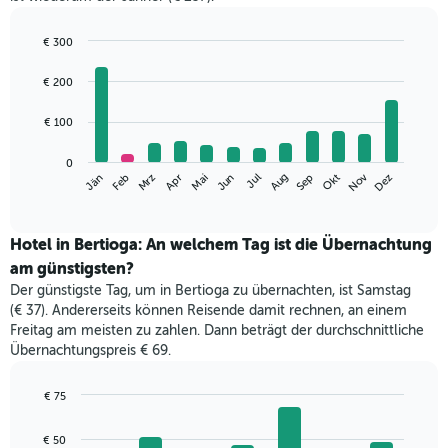
€ 300
Bar
Chart
graphic.
chart
€ 200
with
12
€ 100
bars.
Das
0
Nov
Mrz
Jun
Sep
Dez
Jän
Apr
Jul
Okt
Feb
Mai
Aug
folgende
End
of
Diagramm
interactive
zeigt
chart
den
Hotel in Bertioga: An welchem Tag ist die Übernachtung
durchschnittlichen
am günstigsten?
Zimmerpreis
Der günstigste Tag, um in Bertioga zu übernachten, ist Samstag
im
(€ 37). Andererseits können Reisende damit rechnen, an einem
jeweiligen
Freitag am meisten zu zahlen. Dann beträgt der durchschnittliche
Monat
Übernachtungspreis € 69.
an.
Das
Diagramm
€ 75
hat
Bar
Chart
1
graphic.
chart
€ 50
with