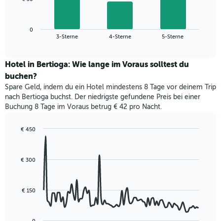
1
folgende
X-
Diagramm
Achse,
zeigt
die
0
den
End
3-Sterne
4-Sterne
5-Sterne
die
of
durchschnittlichen
interactive
Hotelkategorien
Zimmerpreis
chart
nach
für
Hotel in Bertioga: Wie lange im Voraus solltest du
Sternen
dieses
buchen?
anzeigt
Wochenende
Das
Spare Geld, indem du ein Hotel mindestens 8 Tage vor deinem Trip
in
Diagramm
nach Bertioga buchst. Der niedrigste gefundene Preis bei einer
den
hat
Buchung 8 Tage im Voraus betrug € 42 pro Nacht.
letzten
1
3
Y-
Tagen,
€ 450
Achse,
aggregiert
Line
Chart
die
graphic.
chart
nach
den
with
Sternebewertung.
€ 300
durchschnittlichen
90
Das
data
Zimmerpreis
Diagramm
points.
für
hat
heute
€ 150
1
Das
Nacht
X-
folgende
in
Achse,
Diagramm
den