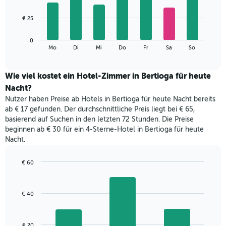
X-
7
Achse,
bars.
€ 25
die
die
Das
Monate
0
folgende
End
anzeigt.
Mo
Di
Mi
Do
Fr
Sa
So
of
Diagramm
Das
interactive
zeigt
chart
Diagramm
den
Wie viel kostet ein Hotel-Zimmer in Bertioga für heute
hat
durchschnittlichen
1
Nacht?
Preis
Y-
Nutzer haben Preise ab Hotels in Bertioga für heute Nacht bereits
eines
Achse,
ab € 17 gefunden. Der durchschnittliche Preis liegt bei € 65,
Zimmers
die
basierend auf Suchen in den letzten 72 Stunden. Die Preise
für
den
beginnen ab € 30 für ein 4-Sterne-Hotel in Bertioga für heute
den
durchschnittlichen
Nacht.
jeweiligen
Zimmerpreis
Wochentag.
anzeigt.
Das
€ 60
Diagramm
Bar
Chart
hat
graphic.
chart
with
1
€ 40
3
X-
bars.
Achse,
die
Das
€ 20