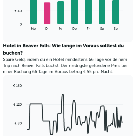
X-
7
Achse,
bars.
€ 40
die
die
Das
Monate
0
folgende
End
anzeigt.
Mo
Di
Mi
Do
Fr
Sa
So
of
Diagramm
Das
interactive
zeigt
chart
Diagramm
den
Hotel in Beaver Falls: Wie lange im Voraus solltest du
hat
durchschnittlichen
1
buchen?
Preis
Y-
Spare Geld, indem du ein Hotel mindestens 66 Tage vor deinem
eines
Achse,
Trip nach Beaver Falls buchst. Der niedrigste gefundene Preis bei
Zimmers
die
einer Buchung 66 Tage im Voraus betrug € 55 pro Nacht.
für
den
den
durchschnittlichen
jeweiligen
€ 160
Zimmerpreis
Wochentag.
Line
Chart
anzeigt.
Das
graphic.
chart
with
Diagramm
€ 120
90
hat
data
1
points.
X-
€ 80
Achse,
Das
die
folgende