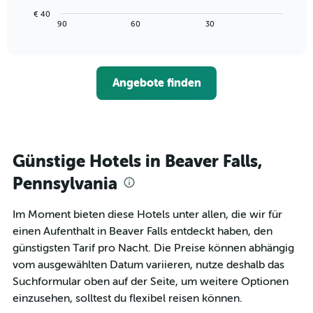
die
Diagramm
Wochentage
€ 40
zeigt,
End
90
60
30
anzeigt.
of
wie
interactive
Das
sich
chart
Diagramm
der
hat
Preis
1
Angebote finden
für
Y-
ein
Achse,
Zimmer
die
ändert,
den
je
durchschnittlichen
näher
Günstige Hotels in Beaver Falls,
Zimmerpreis
das
anzeigt.
Aufenthaltsdatum
Pennsylvania
rückt.
Das
Im Moment bieten diese Hotels unter allen, die wir für
Diagramm
einen Aufenthalt in Beaver Falls entdeckt haben, den
hat
1
günstigsten Tarif pro Nacht. Die Preise können abhängig
X-
vom ausgewählten Datum variieren, nutze deshalb das
Achse,
Suchformular oben auf der Seite, um weitere Optionen
die
einzusehen, solltest du flexibel reisen können.
die
Anzahl