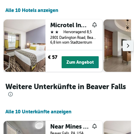
der
Alle 10 Hotels anzeigen
Tage
vor
dem
Microtel Inn & Suites by Wyndham Beaver Falls
Aufenthalt
2 Sterne
Hervorragend 8,5
anzeigt
2801 Darlington Road, Beaver Falls, PA, USA
Das
6,8 km vom Stadtzentrum
Diagramm
hat
1
€ 57
Y-
Zum Angebot
Achse,
die
den
durchschnittlichen
Weitere Unterkünfte in Beaver Falls
Zimmerpreis
anzeigt
Alle 10 Unterkünfte anzeigen
Near Mines & Meadows: Spacious Home w/ Game Room
Beaver Falls, PA, USA