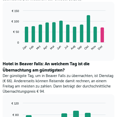
€ 150
Bar
Chart
graphic.
chart
€ 100
with
12
€ 50
bars.
Das
0
Nov
Mrz
Jun
Sep
Dez
Jän
Apr
Jul
Okt
Feb
Mai
Aug
folgende
End
of
Diagramm
interactive
zeigt
chart
den
Hotel in Beaver Falls: An welchem Tag ist die
durchschnittlichen
Übernachtung am günstigsten?
Zimmerpreis
Der günstigste Tag, um in Beaver Falls zu übernachten, ist Dienstag
im
(€ 66). Andererseits können Reisende damit rechnen, an einem
jeweiligen
Freitag am meisten zu zahlen. Dann beträgt der durchschnittliche
Monat
Übernachtungspreis € 94.
an.
Das
Diagramm
€ 120
hat
Bar
Chart
1
graphic.
chart
€ 80
with