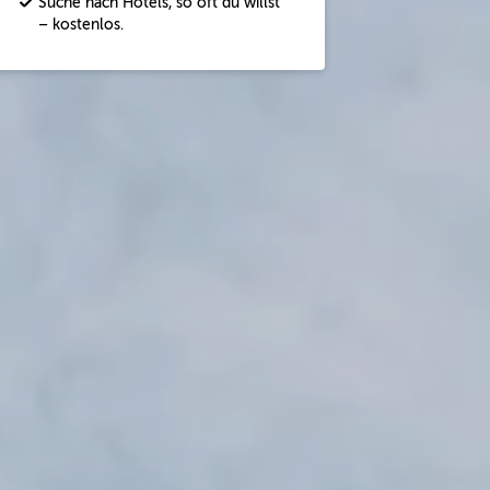
Suche nach Hotels, so oft du willst
– kostenlos.