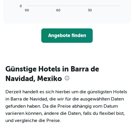
die
Diagramm
Wochentage
0
zeigt,
End
90
60
30
anzeigt.
of
wie
interactive
Das
sich
chart
Diagramm
der
hat
Preis
1
Angebote finden
für
Y-
ein
Achse,
Zimmer
die
ändert,
den
je
durchschnittlichen
näher
Günstige Hotels in Barra de
Zimmerpreis
das
anzeigt.
Aufenthaltsdatum
Navidad, Mexiko
rückt.
Das
Derzeit handelt es sich hierbei um die günstigsten Hotels
Diagramm
in Barra de Navidad, die wir für die ausgewählten Daten
hat
1
gefunden haben. Da die Preise abhängig vom Datum
X-
variieren können, ändere die Daten, falls du flexibel bist,
Achse,
und vergleiche die Preise.
die
die
Anzahl