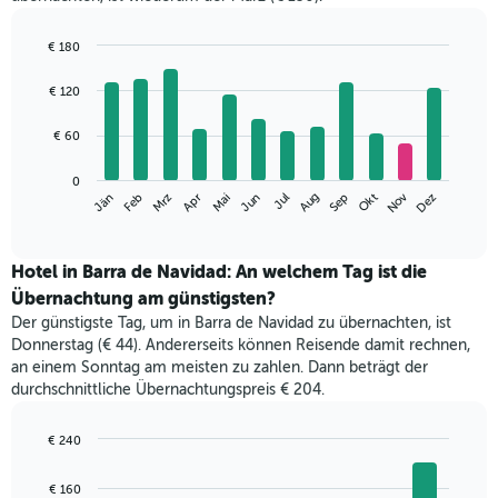
€ 180
Bar
Chart
graphic.
chart
€ 120
with
12
€ 60
bars.
Das
0
Nov
Jän
Apr
Jul
Okt
Mrz
Jun
Sep
Dez
Feb
Mai
Aug
folgende
End
of
Diagramm
interactive
zeigt
chart
den
Hotel in Barra de Navidad: An welchem Tag ist die
durchschnittlichen
Übernachtung am günstigsten?
Zimmerpreis
Der günstigste Tag, um in Barra de Navidad zu übernachten, ist
im
Donnerstag (€ 44). Andererseits können Reisende damit rechnen,
jeweiligen
an einem Sonntag am meisten zu zahlen. Dann beträgt der
Monat
durchschnittliche Übernachtungspreis € 204.
an.
Das
Diagramm
€ 240
hat
Bar
Chart
1
graphic.
chart
€ 160
with