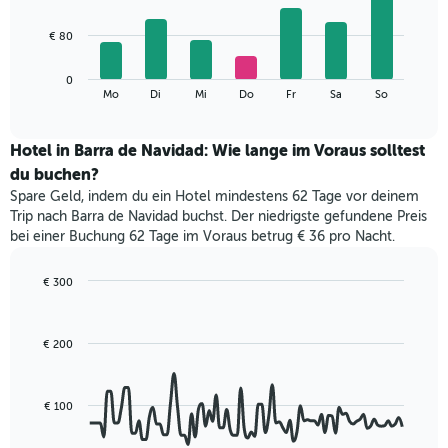
X-
7
Achse,
bars.
€ 80
die
die
Das
Monate
0
folgende
End
anzeigt.
Mo
Di
Mi
Do
Fr
Sa
So
of
Diagramm
Das
interactive
zeigt
chart
Diagramm
den
Hotel in Barra de Navidad: Wie lange im Voraus solltest
hat
durchschnittlichen
1
du buchen?
Preis
Y-
Spare Geld, indem du ein Hotel mindestens 62 Tage vor deinem
eines
Achse,
Trip nach Barra de Navidad buchst. Der niedrigste gefundene Preis
Zimmers
die
bei einer Buchung 62 Tage im Voraus betrug € 36 pro Nacht.
für
den
den
durchschnittlichen
jeweiligen
€ 300
Zimmerpreis
Wochentag.
Line
Chart
anzeigt.
Das
graphic.
chart
with
Diagramm
€ 200
90
hat
data
1
points.
X-
€ 100
Achse,
Das
die
folgende