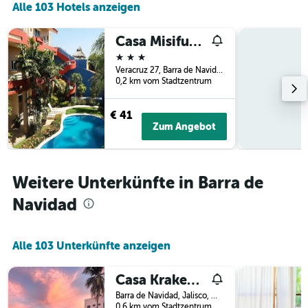
Alle 103 Hotels anzeigen
der
Tage
vor
Casa Misifus Villas & Spa
dem
3 Sterne
Aufenthalt
Veracruz 27, Barra de Navidad, Jalisco, Mexiko
anzeigt
0,2 km vom Stadtzentrum
Das
Diagramm
€ 41
hat
Zum Angebot
1
Y-
Achse,
die
Weitere Unterkünfte in Barra de
den
durchschnittlichen
Navidad
Zimmerpreis
anzeigt
Alle 103 Unterkünfte anzeigen
Casa Kraken a 6 minutos de playa
Barra de Navidad, Jalisco, Mexiko
0,6 km vom Stadtzentrum