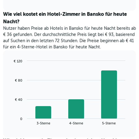
Diagramm
Das
interactive
zeigt
chart
Diagramm
den
Wie viel kostet ein Hotel-Zimmer in Bansko für heute
hat
durchschnittlichen
1
Nacht?
Preis
Y-
Nutzer haben Preise ab Hotels in Bansko für heute Nacht bereits ab
eines
Achse,
€ 36 gefunden. Der durchschnittliche Preis liegt bei € 93, basierend
Zimmers
die
auf Suchen in den letzten 72 Stunden. Die Preise beginnen ab € 41
für
den
für ein 4-Sterne-Hotel in Bansko für heute Nacht.
den
durchschnittlichen
jeweiligen
Zimmerpreis
Wochentag.
€ 120
anzeigt.
Das
Bar
Chart
Diagramm
graphic.
chart
with
hat
€ 80
3
1
bars.
X-
Achse,
Das
€ 40
die
folgende
die
Diagramm
Wochentage
zeigt
anzeigt.
0
den
End
3-Sterne
4-Sterne
5-Sterne
Das
of
durchschnittlichen
Diagramm
interactive
Zimmerpreis,
chart
hat