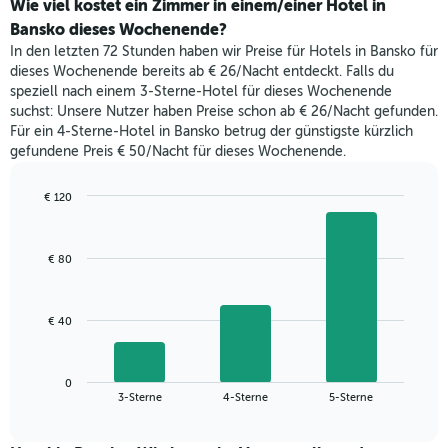
der
Wie viel kostet ein Zimmer in einem/einer Hotel in
1
für
Bansko dieses Wochenende?
Y-
heute
Achse,
In den letzten 72 Stunden haben wir Preise für Hotels in Bansko für
Nacht
die
dieses Wochenende bereits ab € 26/Nacht entdeckt. Falls du
in
den
speziell nach einem 3-Sterne-Hotel für dieses Wochenende
den
durchschnittlichen
suchst: Unsere Nutzer haben Preise schon ab € 26/Nacht gefunden.
letzten
Zimmerpreis
Für ein 4-Sterne-Hotel in Bansko betrug der günstigste kürzlich
3
anzeigt.
gefundene Preis € 50/Nacht für dieses Wochenende.
Tagen
gefunden
wurde,
€ 120
aggregiert
Bar
Chart
nach
graphic.
chart
with
Sternebewertung.
€ 80
3
Das
bars.
Diagramm
hat
Das
€ 40
1
folgende
X-
Diagramm
Achse,
zeigt
die
0
den
End
3-Sterne
4-Sterne
5-Sterne
die
of
durchschnittlichen
interactive
Hotelkategorien
Zimmerpreis
chart
nach