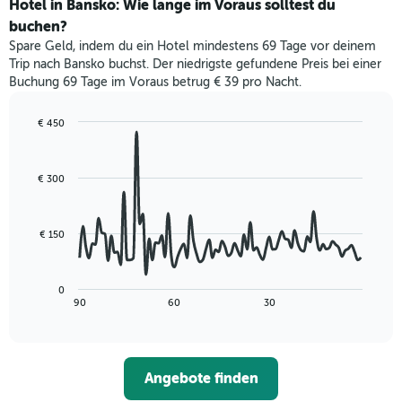
für
Hotel in Bansko: Wie lange im Voraus solltest du
Sternen
dieses
buchen?
anzeigt
Wochenende
Das
Spare Geld, indem du ein Hotel mindestens 69 Tage vor deinem
in
Diagramm
Trip nach Bansko buchst. Der niedrigste gefundene Preis bei einer
den
hat
Buchung 69 Tage im Voraus betrug € 39 pro Nacht.
letzten
1
3
Y-
Tagen,
€ 450
Achse,
aggregiert
Line
Chart
die
graphic.
chart
nach
den
with
Sternebewertung.
€ 300
durchschnittlichen
90
Das
data
Zimmerpreis
Diagramm
points.
für
hat
heute
€ 150
1
Das
Nacht
X-
folgende
in
Achse,
Diagramm
den
0
die
zeigt,
letzten
End
90
60
30
die
of
wie
3
interactive
Hotelkategorien
sich
Tagen
chart
nach
der
anzeigt.
Sternen
Preis
Angebote finden
anzeigt
für
Das
ein