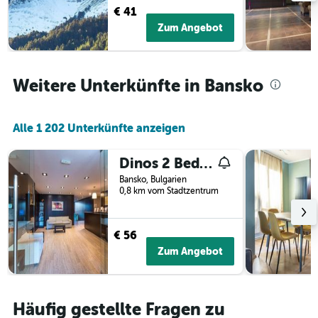
Diagramm
€ 41
hat
Zum Angebot
1
Y-
Achse,
die
Weitere Unterkünfte in Bansko
den
durchschnittlichen
Zimmerpreis
anzeigt
Alle 1 202 Unterkünfte anzeigen
Dinos 2 Bed Cozy Apart at Bansko close to the lift
Bansko, Bulgarien
0,8 km vom Stadtzentrum
€ 56
Zum Angebot
Häufig gestellte Fragen zu