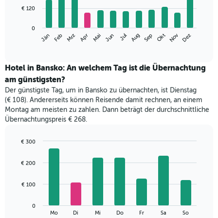
12
€ 120
bars.
Das
0
Nov
Jän
Apr
Jul
Okt
Mrz
Jun
Sep
Dez
Feb
Mai
Aug
folgende
End
of
Diagramm
interactive
zeigt
chart
den
Hotel in Bansko: An welchem Tag ist die Übernachtung
durchschnittlichen
am günstigsten?
Zimmerpreis
Der günstigste Tag, um in Bansko zu übernachten, ist Dienstag
im
(€ 108). Andererseits können Reisende damit rechnen, an einem
jeweiligen
Montag am meisten zu zahlen. Dann beträgt der durchschnittliche
Monat
Übernachtungspreis € 268.
an.
Das
Diagramm
€ 300
hat
Bar
Chart
1
graphic.
chart
€ 200
with
X-
7
Achse,
bars.
€ 100
die
die
Das
Monate
0
folgende
End
anzeigt.
Mo
Di
Mi
Do
Fr
Sa
So
of