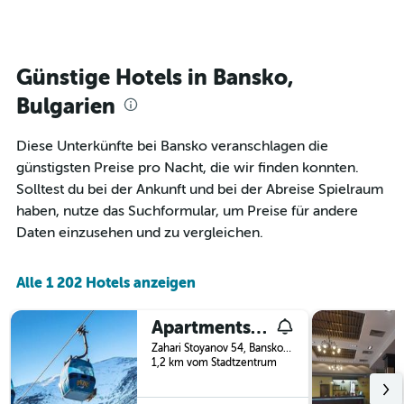
Diagramm
Zimmer
hat
ändert,
1
je
Y-
näher
Günstige Hotels in Bansko,
Achse,
das
die
Aufenthaltsdatum
Bulgarien
den
rückt.
durchschnittlichen
Das
Diese Unterkünfte bei Bansko veranschlagen die
Zimmerpreis
Diagramm
an
günstigsten Preise pro Nacht, die wir finden konnten.
hat
diesem
1
Solltest du bei der Ankunft und bei der Abreise Spielraum
Wochenende
X-
haben, nutze das Suchformular, um Preise für andere
anzeigt,
Achse,
Daten einzusehen und zu vergleichen.
der
die
in
die
den
Anzahl
Alle 1 202 Hotels anzeigen
letzten
der
3
Tage
Tagen
vor
Apartments Mountain Romance
gefunden
dem
Zahari Stoyanov 54, Bansko, Bulgarien
wurde.
Aufenthalt
1,2 km vom Stadtzentrum
anzeigt
Das