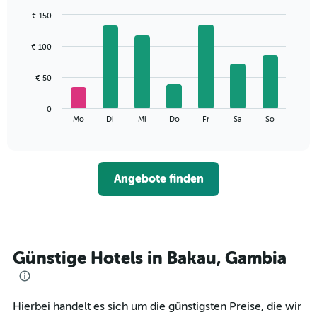
€ 150
Bar
Chart
graphic.
chart
€ 100
with
7
bars.
€ 50
Das
0
folgende
End
Mo
Di
Mi
Do
Fr
Sa
So
of
Diagramm
interactive
zeigt
chart
den
durchschnittlichen
Angebote finden
Preis
eines
Zimmers
für
den
jeweiligen
Günstige Hotels in Bakau, Gambia
Wochentag.
Das
Diagramm
hat
Hierbei handelt es sich um die günstigsten Preise, die wir