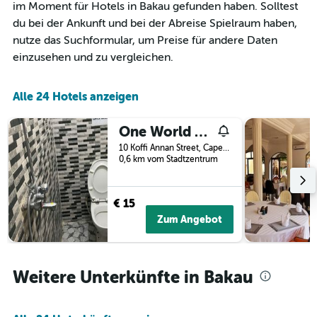
1
im Moment für Hotels in Bakau gefunden haben. Solltest
X-
du bei der Ankunft und bei der Abreise Spielraum haben,
Achse,
nutze das Suchformular, um Preise für andere Daten
die
die
einzusehen und zu vergleichen.
Wochentage
anzeigt.
Das
Alle 24 Hotels anzeigen
Diagramm
hat
One World Village Guesthouse
1
Y-
10 Koffi Annan Street, Cape Point, Bakau, Gambia
0,6 km vom Stadtzentrum
Achse,
die
den
durchschnittlichen
€ 15
Zimmerpreis
Zum Angebot
anzeigt.
Weitere Unterkünfte in Bakau