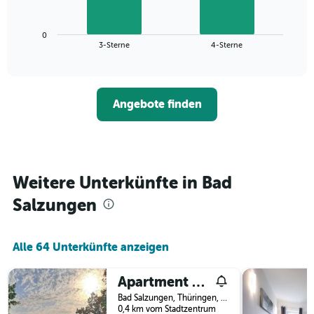
folgende
Das
Diagramm
Diagramm
zeigt
hat
0
den
End
1
3-Sterne
4-Sterne
of
durchschnittlichen
Y-
interactive
Zimmerpreis
chart
Achse,
für
die
dieses
den
Angebote finden
Wochenende
durchschnittlichen
in
Zimmerpreis
den
anzeigt.
letzten
3
Tagen,
Weitere Unterkünfte in Bad
aggregiert
Salzungen
nach
Sternebewertung.
Das
Diagramm
Alle 64 Unterkünfte anzeigen
hat
1
Apartment Seeblick
X-
Achse,
Bad Salzungen, Thüringen, Deutschland
die
0,4 km vom Stadtzentrum