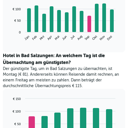
Bar
Chart
graphic.
chart
€ 100
with
12
€ 50
bars.
Das
0
Nov
Mrz
Jun
Sep
Dez
Apr
Jul
Jän
Okt
Feb
Mai
Aug
folgende
End
of
Diagramm
interactive
zeigt
chart
den
Hotel in Bad Salzungen: An welchem Tag ist die
durchschnittlichen
Übernachtung am günstigsten?
Zimmerpreis
Der günstigste Tag, um in Bad Salzungen zu übernachten, ist
im
Montag (€ 81). Andererseits können Reisende damit rechnen, an
jeweiligen
einem Freitag am meisten zu zahlen. Dann beträgt der
Monat
durchschnittliche Übernachtungspreis € 115.
an.
Das
Diagramm
€ 150
hat
Bar
Chart
1
graphic.
chart
€ 100
with
X-
7
Achse,
bars.
€ 50
die