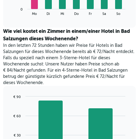
die
Das
Monate
0
folgende
End
anzeigt.
Mo
Di
Mi
Do
Fr
Sa
So
of
Diagramm
Das
interactive
zeigt
chart
Diagramm
den
Wie viel kostet ein Zimmer in einem/einer Hotel in Bad
hat
durchschnittlichen
1
Salzungen dieses Wochenende?
Preis
Y-
In den letzten 72 Stunden haben wir Preise für Hotels in Bad
eines
Achse,
Salzungen für dieses Wochenende bereits ab € 72/Nacht entdeckt.
Zimmers
die
Falls du speziell nach einem 3-Sterne-Hotel für dieses
für
den
Wochenende suchst: Unsere Nutzer haben Preise schon ab
den
durchschnittlichen
€ 84/Nacht gefunden. Für ein 4-Sterne-Hotel in Bad Salzungen
jeweiligen
Zimmerpreis
betrug der günstigste kürzlich gefundene Preis € 72/Nacht für
Wochentag.
anzeigt.
Das
dieses Wochenende.
Diagramm
hat
€ 90
1
Bar
Chart
X-
graphic.
chart
Achse,
with
€ 60
2
die
bars.
die
Wochentage
Das
anzeigt.
€ 30