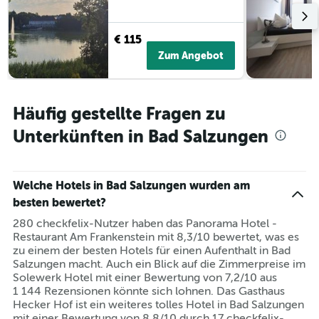
die
Hotelkategorien
nach
€ 115
Sternen
Zum Angebot
anzeigt
Das
Diagramm
hat
Häufig gestellte Fragen zu
1
Y-
Unterkünften in Bad Salzungen
Achse,
die
den
Welche Hotels in Bad Salzungen wurden am
durchschnittlichen
Zimmerpreis
besten bewertet?
an
280 checkfelix-Nutzer haben das Panorama Hotel -
diesem
Restaurant Am Frankenstein mit 8,3/10 bewertet, was es
Wochenende
zu einem der besten Hotels für einen Aufenthalt in Bad
anzeigt,
Salzungen macht. Auch ein Blick auf die Zimmerpreise im
der
Solewerk Hotel mit einer Bewertung von 7,2/10 aus
in
1 144 Rezensionen könnte sich lohnen. Das Gasthaus
den
Hecker Hof ist ein weiteres tolles Hotel in Bad Salzungen
letzten
mit einer Bewertung von 8,8/10 durch 17 checkfelix-