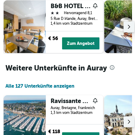
vor
B&B HOTEL Auray Carnac
dem
2 Sterne
Hervorragend 8,1
Aufenthalt
5 Rue D Irlande, Auray, Bretagne, Frankreich
anzeigt
1,4 km vom Stadtzentrum
Das
Diagramm
€ 56
hat
Zum Angebot
1
Y-
Achse,
die
Weitere Unterkünfte in Auray
den
durchschnittlichen
Zimmerpreis
anzeigt
Alle 127 Unterkünfte anzeigen
Ravissante maison sur les quais de St Goustan
Auray, Bretagne, Frankreich
1,3 km vom Stadtzentrum
€ 118