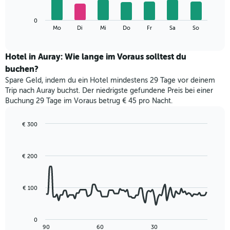
die
Das
Monate
0
folgende
End
anzeigt.
Mo
Di
Mi
Do
Fr
Sa
So
of
Diagramm
Das
interactive
zeigt
chart
Diagramm
den
Hotel in Auray: Wie lange im Voraus solltest du
hat
durchschnittlichen
1
buchen?
Preis
Y-
Spare Geld, indem du ein Hotel mindestens 29 Tage vor deinem
eines
Achse,
Trip nach Auray buchst. Der niedrigste gefundene Preis bei einer
Zimmers
die
Buchung 29 Tage im Voraus betrug € 45 pro Nacht.
für
den
den
durchschnittlichen
jeweiligen
€ 300
Zimmerpreis
Wochentag.
Line
Chart
anzeigt.
Das
graphic.
chart
with
Diagramm
€ 200
90
hat
data
1
points.
X-
€ 100
Achse,
Das
die
folgende
die
Diagramm
Wochentage
0
zeigt,
End
90
60
30