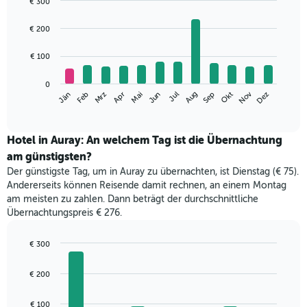
€ 300
Bar
Chart
graphic.
chart
€ 200
with
12
€ 100
bars.
Das
0
Nov
Mrz
Jun
Sep
Dez
Jän
Apr
Jul
Okt
Feb
Mai
Aug
folgende
End
of
Diagramm
interactive
zeigt
chart
den
Hotel in Auray: An welchem Tag ist die Übernachtung
durchschnittlichen
am günstigsten?
Zimmerpreis
Der günstigste Tag, um in Auray zu übernachten, ist Dienstag (€ 75).
im
Andererseits können Reisende damit rechnen, an einem Montag
jeweiligen
am meisten zu zahlen. Dann beträgt der durchschnittliche
Monat
Übernachtungspreis € 276.
an.
Das
Diagramm
€ 300
hat
Bar
Chart
1
graphic.
chart
€ 200
with
X-
7
Achse,
bars.
€ 100
die