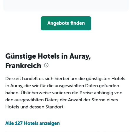
anzeigt.
of
wie
interactive
Das
sich
chart
Diagramm
der
hat
Preis
1
Angebote finden
für
Y-
ein
Achse,
Zimmer
die
ändert,
den
je
durchschnittlichen
näher
Günstige Hotels in Auray,
Zimmerpreis
das
anzeigt.
Aufenthaltsdatum
Frankreich
rückt.
Das
Derzeit handelt es sich hierbei um die günstigsten Hotels
Diagramm
in Auray, die wir für die ausgewählten Daten gefunden
hat
1
haben. Üblicherweise variieren die Preise abhängig von
X-
den ausgewählten Daten, der Anzahl der Sterne eines
Achse,
Hotels und dessen Standort.
die
die
Anzahl
Alle 127 Hotels anzeigen
der
Tage