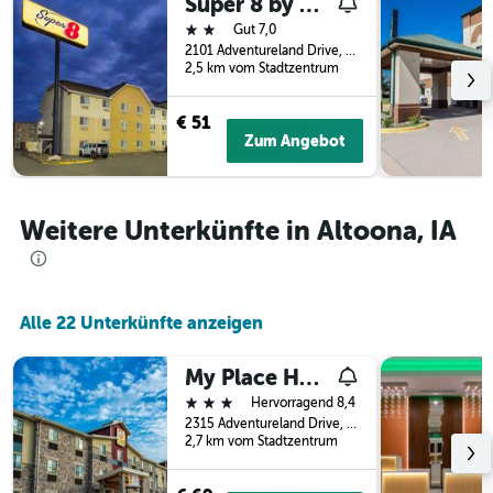
Super 8 by Wyndham Altoona
der
2 Sterne
Gut 7,0
Tage
2101 Adventureland Drive, Altoona, IA, USA
vor
2,5 km vom Stadtzentrum
dem
Aufenthalt
€ 51
anzeigt
Zum Angebot
Das
Diagramm
hat
1
Weitere Unterkünfte in Altoona, IA
Y-
Achse,
die
den
durchschnittlichen
Alle 22 Unterkünfte anzeigen
Zimmerpreis
anzeigt
My Place Hotel-Altoona/Des Moines, Ia
3 Sterne
Hervorragend 8,4
2315 Adventureland Drive, Altoona, IA, USA
2,7 km vom Stadtzentrum