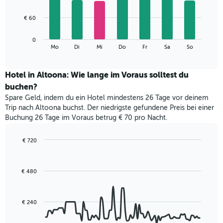
X-
7
Achse,
bars.
€ 60
die
die
Das
Monate
0
folgende
End
anzeigt.
Mo
Di
Mi
Do
Fr
Sa
So
of
Diagramm
Das
interactive
zeigt
chart
Diagramm
den
Hotel in Altoona: Wie lange im Voraus solltest du
hat
durchschnittlichen
1
buchen?
Preis
Y-
Spare Geld, indem du ein Hotel mindestens 26 Tage vor deinem
eines
Achse,
Trip nach Altoona buchst. Der niedrigste gefundene Preis bei einer
Zimmers
die
Buchung 26 Tage im Voraus betrug € 70 pro Nacht.
für
den
den
durchschnittlichen
jeweiligen
€ 720
Zimmerpreis
Wochentag.
Line
Chart
anzeigt.
Das
graphic.
chart
with
Diagramm
€ 480
90
hat
data
1
points.
X-
€ 240
Achse,
Das
die
folgende