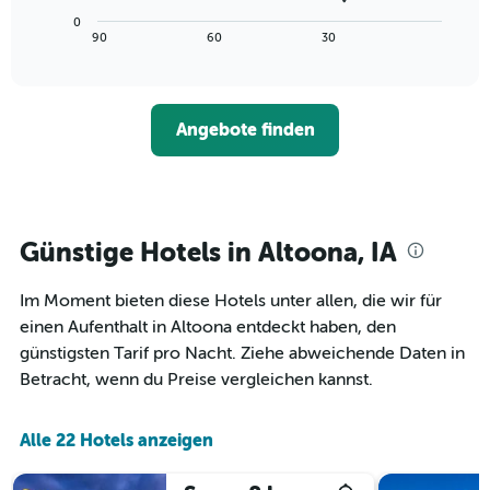
die
Diagramm
Wochentage
0
zeigt,
End
90
60
30
anzeigt.
of
wie
interactive
Das
sich
chart
Diagramm
der
hat
Preis
1
Angebote finden
für
Y-
ein
Achse,
Zimmer
die
ändert,
den
je
durchschnittlichen
näher
Günstige Hotels in Altoona, IA
Zimmerpreis
das
anzeigt.
Aufenthaltsdatum
Im Moment bieten diese Hotels unter allen, die wir für
rückt.
Das
einen Aufenthalt in Altoona entdeckt haben, den
Diagramm
günstigsten Tarif pro Nacht. Ziehe abweichende Daten in
hat
Betracht, wenn du Preise vergleichen kannst.
1
X-
Achse,
Alle 22 Hotels anzeigen
die
die
Anzahl