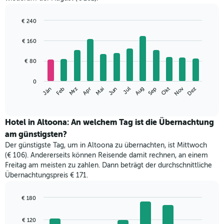
€ 240
Bar
Chart
graphic.
chart
€ 160
with
12
€ 80
bars.
Das
0
Nov
Mrz
Jun
Sep
Dez
Jän
Apr
Jul
Okt
Feb
Mai
Aug
folgende
End
of
Diagramm
interactive
zeigt
chart
den
Hotel in Altoona: An welchem Tag ist die Übernachtung
durchschnittlichen
am günstigsten?
Zimmerpreis
Der günstigste Tag, um in Altoona zu übernachten, ist Mittwoch
im
(€ 106). Andererseits können Reisende damit rechnen, an einem
jeweiligen
Freitag am meisten zu zahlen. Dann beträgt der durchschnittliche
Monat
Übernachtungspreis € 171.
an.
Das
Diagramm
€ 180
hat
Bar
Chart
1
graphic.
chart
€ 120
with