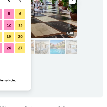
S
S
5
6
12
13
1/48
Andere
19
20
26
27
Sterne-Hotel.