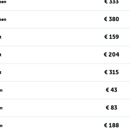
€ 333
ben
€ 380
ben
€ 159
t
€ 204
t
€ 315
t
€ 43
en
€ 83
en
€ 188
en