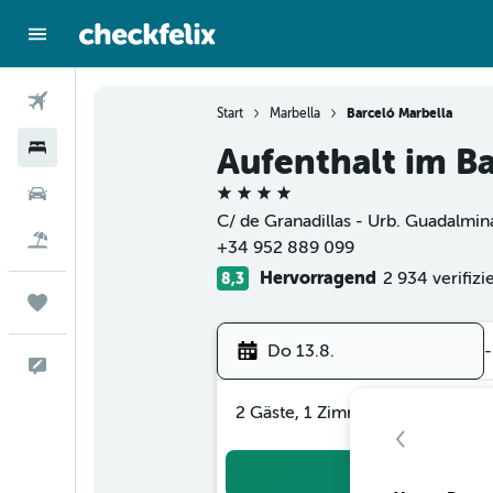
Flüge
Start
Marbella
Barceló Marbella
Hotels
Aufenthalt im B
4 Sterne
Mietwagen
C/ de Granadillas - Urb. Guadalmin
Flug+Hotel
+34 952 889 099
Hervorragend
2 934 verifiz
8,3
Trips
Do 13.8.
-
Feedback
2 Gäste, 1 Zimmer
Suc