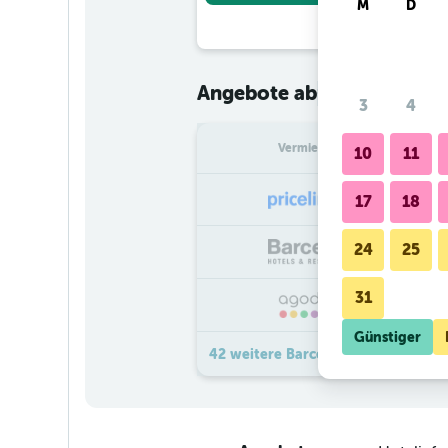
M
D
€ 43
Angebote ab
/
Günstigster
3
4
Vermieter
pr
10
11
17
18
24
25
31
Günstiger
42 weitere Barceló Marbella Ange