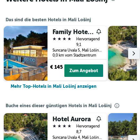
Das sind die besten Hotels in Mali Lošinj
Family Hotel Vespera
4 Sterne
Hervorragend
9,1
Suncana Uvala 5, Mali Lošinj, Kroatien
0,0 km vom Stadtzentrum
€ 145
Zum Angebot
Mehr Top-Hotels in Mali Lošinj anzeigen
Buche eines dieser günstigen Hotels in Mali Lošinj
Hotel Aurora
4 Sterne
Hervorragend
8,7
Suncana Uvala 4, Mali Lošinj, Kroatien