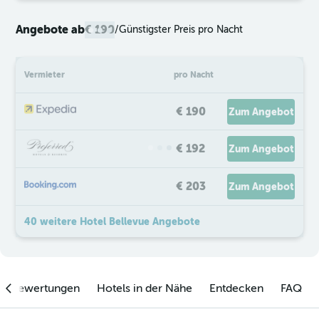
Angebote ab
€ 190
/
Günstigster Preis pro Nacht
Vermieter
pro Nacht
€ 190
Zum Angebot
€ 192
Zum Angebot
€ 203
Zum Angebot
40 weitere Hotel Bellevue Angebote
enbewertungen
Hotels in der Nähe
Entdecken
FAQ